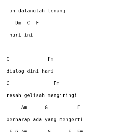
oh datanglah tenang
Dm
C
F
hari ini
C
Fm
dialog dini hari
C
Fm
resah gelisah mengiringi
Am
G
F
berharap ada yang mengerti
F-G-Am
G
F
Fm