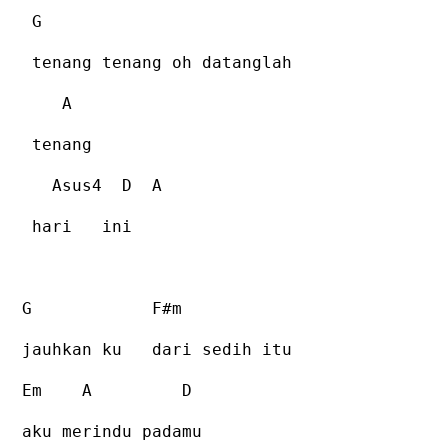
G
tenang tenang oh datanglah
A
tenang
Asus4
D
A
hari
ini
G
F#m
jauhkan ku
dari sedih itu
Em
A
D
aku merindu padamu