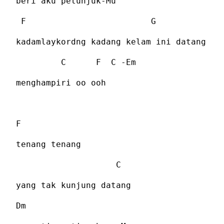
beri aku petunjuk-Mu
F
G
kadamlaykordng kadang kelam ini datang
C
F
C -Em
menghampiri oo ooh
F
tenang tenang
C
yang tak kunjung datang
Dm