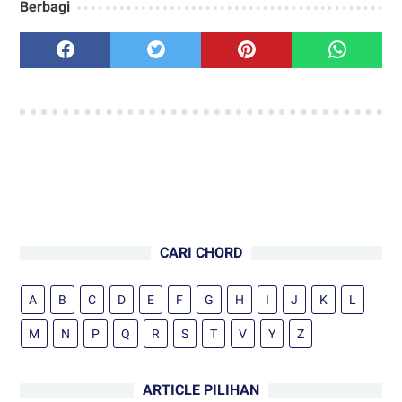
Berbagi
CARI CHORD
A
B
C
D
E
F
G
H
I
J
K
L
M
N
P
Q
R
S
T
V
Y
Z
ARTICLE PILIHAN