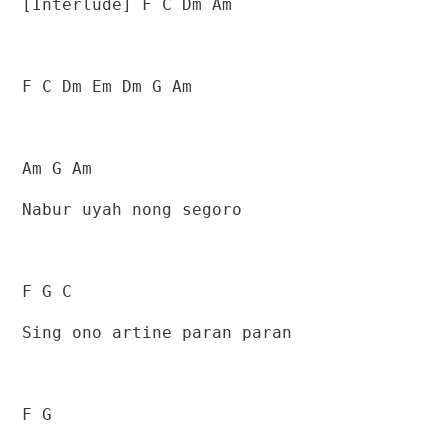
[Interlude] F C Dm Am
F C Dm Em Dm G Am
Am G Am
Nabur uyah nong segoro
F G C
Sing ono artine paran paran
F G