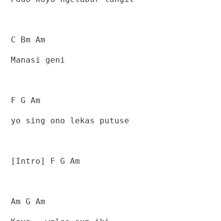
C Bm Am
Manasi geni
F G Am
yo sing ono lekas putuse
[Intro] F G Am
Am G Am