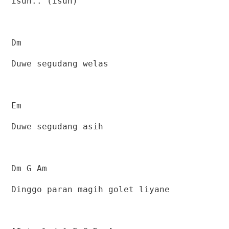
isun.. (isun)
Dm
Duwe segudang welas
Em
Duwe segudang asih
Dm G Am
Dinggo paran magih golet liyane