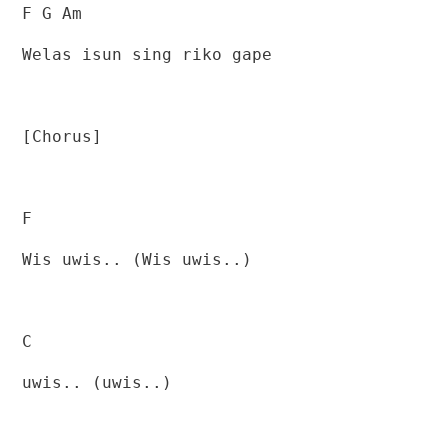
F G Am
Welas isun sing riko gape
[Chorus]
F
Wis uwis.. (Wis uwis..)
C
uwis.. (uwis..)