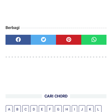
Berbagi
CARI CHORD
A
B
C
D
E
F
G
H
I
J
K
L