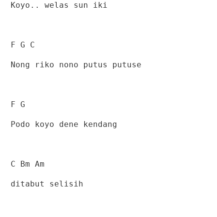
Koyo.. welas sun iki
F G C
Nong riko nono putus putuse
F G
Podo koyo dene kendang
C Bm Am
ditabut selisih