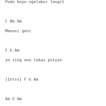
Podo koyo ngelabur langit
C Bm Am
Manasi geni
F G Am
yo sing ono lekas putuse
[Intro] F G Am
Am G Am