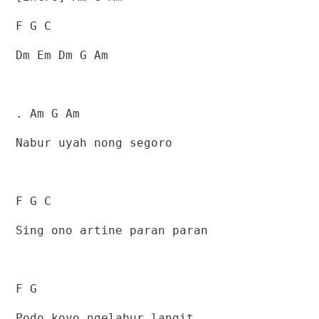
F G C
Dm Em Dm G Am
. Am G Am
Nabur uyah nong segoro
F G C
Sing ono artine paran paran
F G
Podo koyo ngelabur langit