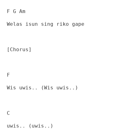
F G Am
Welas isun sing riko gape
[Chorus]
F
Wis uwis.. (Wis uwis..)
C
uwis.. (uwis..)