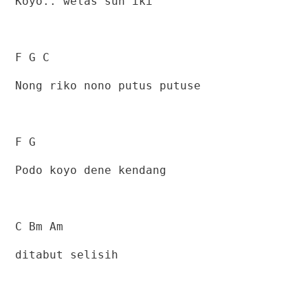
Koyo.. welas sun iki
F G C
Nong riko nono putus putuse
F G
Podo koyo dene kendang
C Bm Am
ditabut selisih