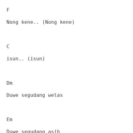
F
Nong kene.. (Nong kene)
C
isun.. (isun)
Dm
Duwe segudang welas
Em
Duwe segudang asih