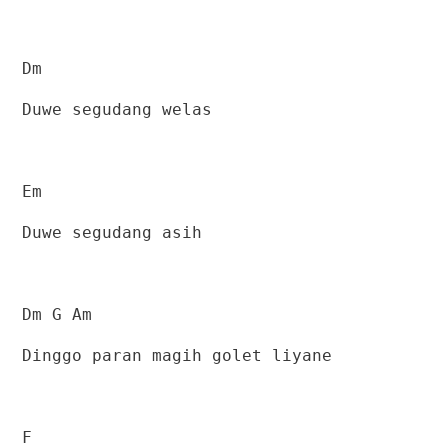
Dm
Duwe segudang welas
Em
Duwe segudang asih
Dm G Am
Dinggo paran magih golet liyane
F