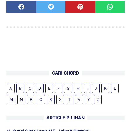
CARI CHORD
A
B
C
D
E
F
G
H
I
J
K
L
M
N
P
Q
R
S
T
V
Y
Z
ARTICLE PILIHAN