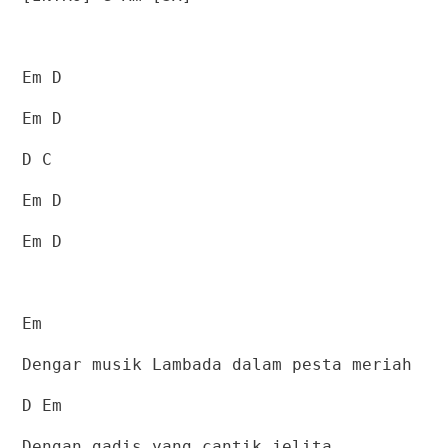
Em D
Em D
D C
Em D
Em D
Em
Dengar musik Lambada dalam pesta meriah
D Em
Dengan gadis yang cantik jelita