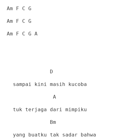
Am F C G
Am F C G
Am F C G A
D
sampai kini masih kucoba
A
tuk terjaga dari mimpiku
Bm
yang buatku tak sadar bahwa