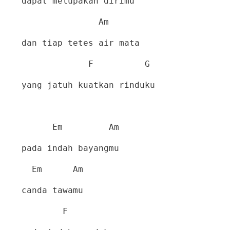
dapat melupakan dirimu
Am
dan tiap tetes air mata
F
G
yang jatuh kuatkan rinduku
Em
Am
pada indah bayangmu
Em
Am
canda tawamu
F