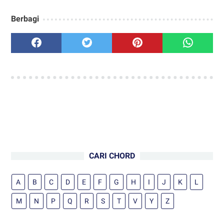
Berbagi
CARI CHORD
A
B
C
D
E
F
G
H
I
J
K
L
M
N
P
Q
R
S
T
V
Y
Z