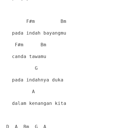
F#m
Bm
pada indah bayangmu
F#m
Bm
canda tawamu
G
pada indahnya duka
A
dalam kenangan kita
D
A
Bm
G
A