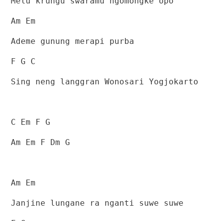
Melu krungu swaramu ngomongke opo
Am Em
Ademe gunung merapi purba
F G C
Sing neng langgran Wonosari Yogjokarto
C Em F G
Am Em F Dm G
Am Em
Janjine lungane ra nganti suwe suwe