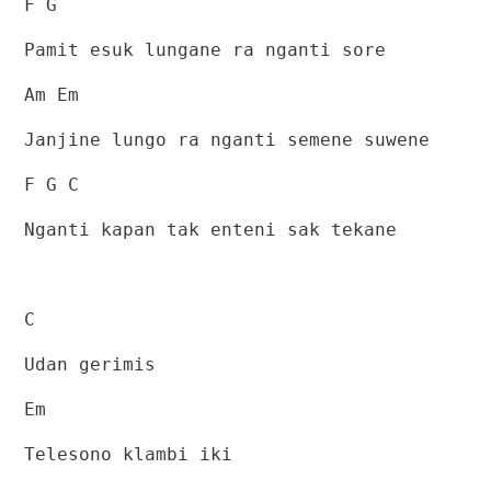
F G
Pamit esuk lungane ra nganti sore
Am Em
Janjine lungo ra nganti semene suwene
F G C
Nganti kapan tak enteni sak tekane
C
Udan gerimis
Em
Telesono klambi iki