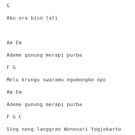
G
Aku ora biso lali
Am Em
Ademe gunung merapi purba
F G
Melu krungu swaramu ngomongke opo
Am Em
Ademe gunung merapi purba
F G C
Sing neng langgran Wonosari Yogjokarto