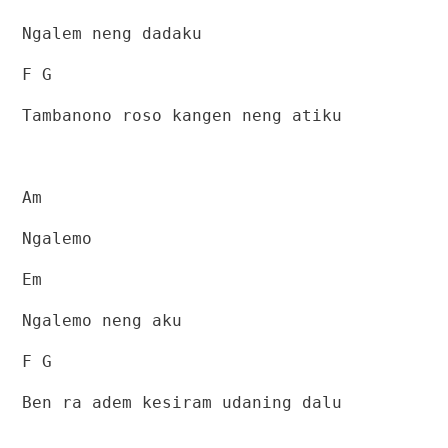
Ngalem neng dadaku
F G
Tambanono roso kangen neng atiku
Am
Ngalemo
Em
Ngalemo neng aku
F G
Ben ra adem kesiram udaning dalu