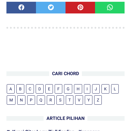
CARI CHORD
A
B
C
D
E
F
G
H
I
J
K
L
M
N
P
Q
R
S
T
V
Y
Z
ARTICLE PILIHAN