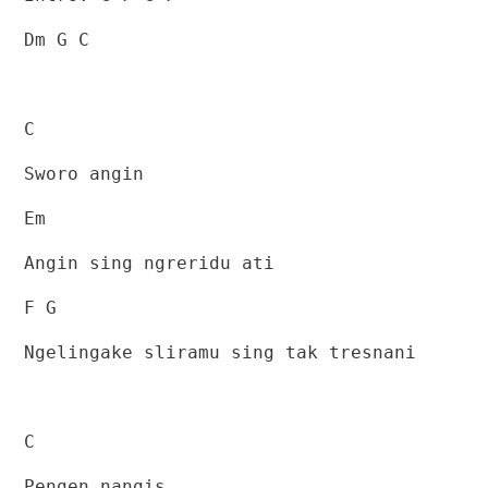
Dm G C
C
Sworo angin
Em
Angin sing ngreridu ati
F G
Ngelingake sliramu sing tak tresnani
C
Pengen nangis