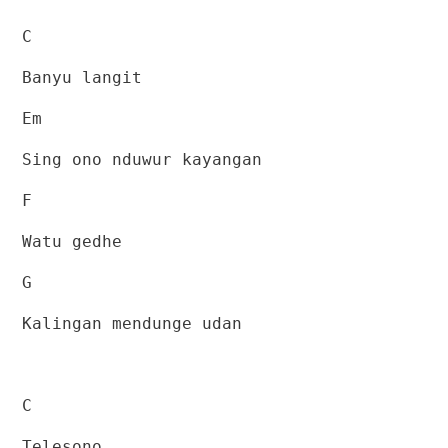
C
Banyu langit
Em
Sing ono nduwur kayangan
F
Watu gedhe
G
Kalingan mendunge udan
C
Telesono