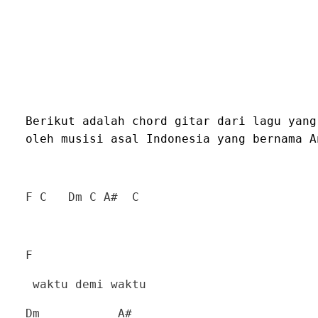
Berikut adalah chord gitar dari lagu yang
oleh musisi asal Indonesia yang bernama A
F C
Dm C A#
C
F
waktu demi waktu
Dm
A#