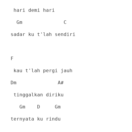
hari demi hari
Gm
C
sadar ku t'lah sendiri
F
kau t'lah pergi jauh
Dm
A#
tinggalkan diriku
Gm
D
Gm
ternyata ku rindu