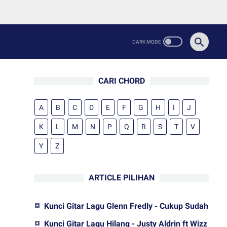
CARI CHORD
A
B
C
D
E
F
G
H
I
J
K
L
M
N
P
Q
R
S
T
V
Y
Z
ARTICLE PILIHAN
Kunci Gitar Lagu Glenn Fredly - Cukup Sudah
Kunci Gitar Lagu Hilang - Justy Aldrin ft Wizz