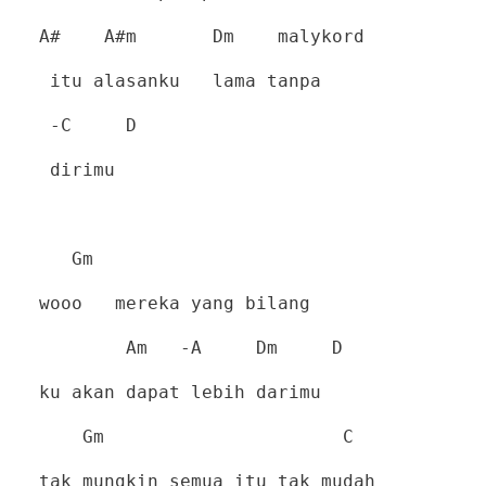
A#
A#m
Dm
malykord
itu alasanku
lama tanpa
-C
D
dirimu
Gm
wooo
mereka yang bilang
Am
-A
Dm
D
ku akan dapat lebih darimu
Gm
C
tak mungkin semua itu tak mudah