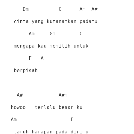
Dm
C
Am
A#
cinta yang kutanamkan padamu
Am
Gm
C
mengapa kau memilih untuk
F
A
berpisah
A#
A#m
howoo
terlalu besar ku
Am
F
taruh harapan pada dirimu