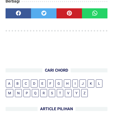
Berbagi
CARI CHORD
A
B
C
D
E
F
G
H
I
J
K
L
M
N
P
Q
R
S
T
V
Y
Z
ARTICLE PILIHAN