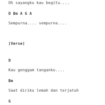
Oh sayangku kau begitu....
D Bm A G A
Sempurna.... sempurna....
[Verse]
D
Kau genggam tanganku....
Bm
Saat diriku lemah dan terjatuh
G