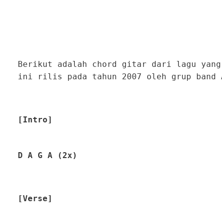
Berikut adalah chord gitar dari lagu yang
ini rilis pada tahun 2007 oleh grup band 
[Intro]
D A G A (2x)
[Verse]