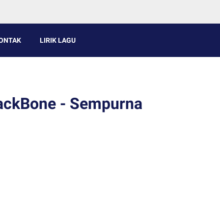
ONTAK
LIRIK LAGU
BackBone - Sempurna