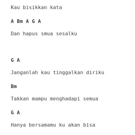
Kau bisikkan kata
A Bm A G A
Dan hapus smua sesalku
G A
Janganlah kau tinggalkan diriku
Bm
Takkan mampu menghadapi semua
G A
Hanya bersamamu ku akan bisa