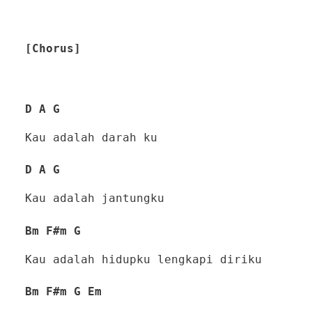
[Chorus]
D A G
Kau adalah darah ku
D A G
Kau adalah jantungku
Bm F#m G
Kau adalah hidupku lengkapi diriku
Bm F#m G Em