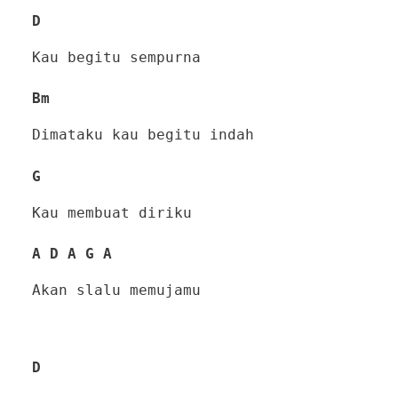
D
Kau begitu sempurna
Bm
Dimataku kau begitu indah
G
Kau membuat diriku
A D A G A
Akan slalu memujamu
D