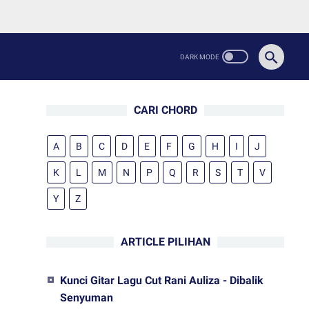
CARI CHORD
A
B
C
D
E
F
G
H
I
J
K
L
M
N
P
Q
R
S
T
V
Y
Z
ARTICLE PILIHAN
Kunci Gitar Lagu Cut Rani Auliza - Dibalik
Senyuman