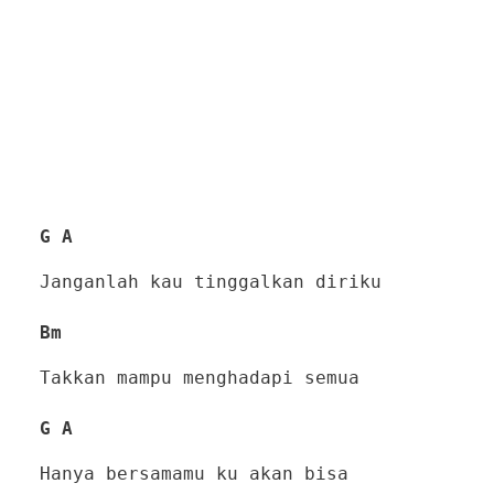
G A
Janganlah kau tinggalkan diriku
Bm
Takkan mampu menghadapi semua
G A
Hanya bersamamu ku akan bisa