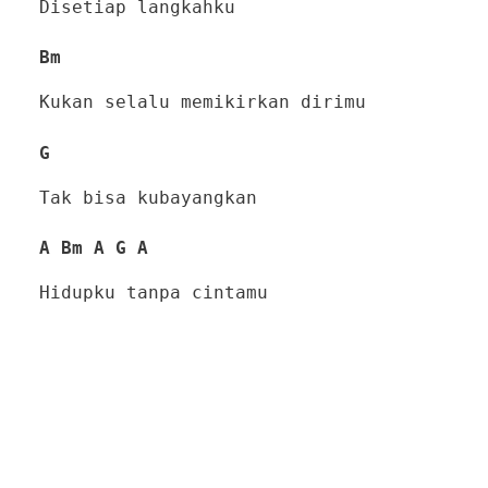
Disetiap langkahku
Bm
Kukan selalu memikirkan dirimu
G
Tak bisa kubayangkan
A Bm A G A
Hidupku tanpa cintamu