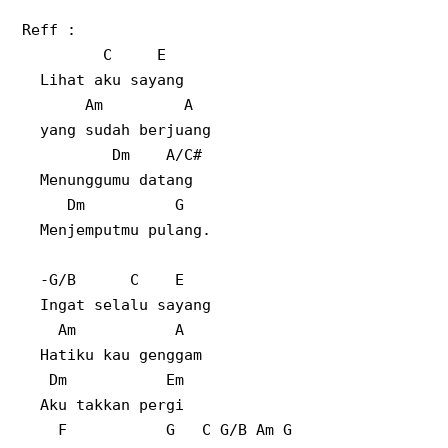
Reff :
C
E
Lihat aku sayang
Am
A
yang sudah berjuang
Dm
A/C#
Menunggumu datang
Dm
G
Menjemputmu pulang.
-G/B
C
E
Ingat selalu sayang
Am
A
Hatiku kau genggam
Dm
Em
Aku takkan pergi
F
G
C G/B Am G