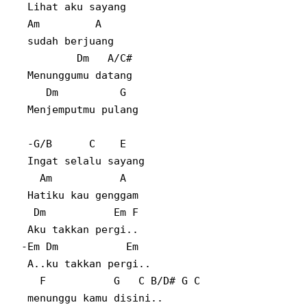
Lihat aku sayang
Am
A
sudah berjuang
Dm
A/C#
Menunggumu datang
Dm
G
Menjemputmu pulang
-G/B
C
E
Ingat selalu sayang
Am
A
Hatiku kau genggam
Dm
Em F
Aku takkan pergi..
-Em Dm
Em
A..ku takkan pergi..
F
G
C B/D# G C
menunggu kamu disini..