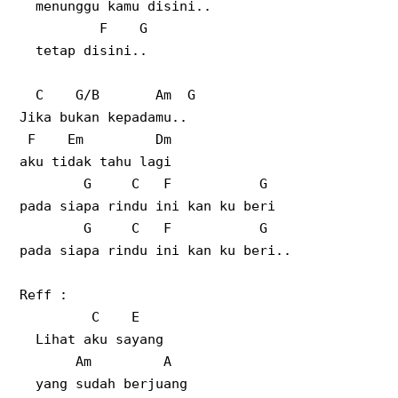
menunggu kamu disini..
F
G
tetap disini..
C
G/B
Am
G
Jika bukan kepadamu..
F
Em
Dm
aku tidak tahu lagi
G
C
F
G
pada siapa rindu ini kan ku beri
G
C
F
G
pada siapa rindu ini kan ku beri..
Reff :
C
E
Lihat aku sayang
Am
A
yang sudah berjuang