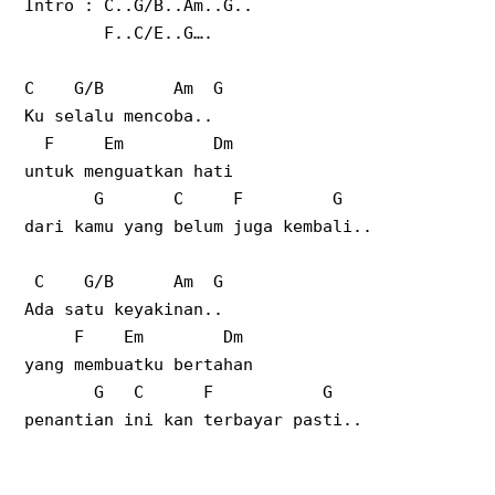
Intro : C..G/B..Am..G..
F..C/E..G….
C
G/B
Am
G
Ku selalu mencoba..
F
Em
Dm
untuk menguatkan hati
G
C
F
G
dari kamu yang belum juga kembali..
C
G/B
Am
G
Ada satu keyakinan..
F
Em
Dm
yang membuatku bertahan
G
C
F
G
penantian ini kan terbayar pasti..