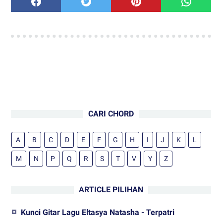
CARI CHORD
A
B
C
D
E
F
G
H
I
J
K
L
M
N
P
Q
R
S
T
V
Y
Z
ARTICLE PILIHAN
Kunci Gitar Lagu Eltasya Natasha - Terpatri