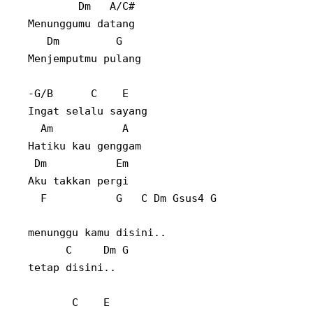
Dm
A/C#
Menunggumu datang
Dm
G
Menjemputmu pulang
-G/B
C
E
Ingat selalu sayang
Am
A
Hatiku kau genggam
Dm
Em
Aku takkan pergi
F
G
C Dm Gsus4 G
menunggu kamu disini..
C
Dm G
tetap disini..
C
E