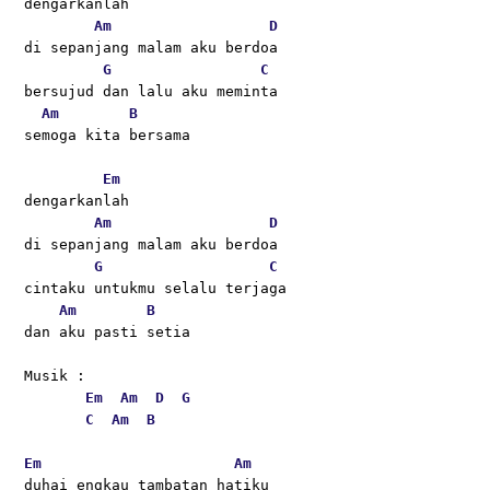
dengarkanlah 
Am
D
di sepanjang malam aku berdoa 
G
C
bersujud dan lalu aku meminta 
Am
B
semoga kita bersama 
Em
dengarkanlah 
Am
D
di sepanjang malam aku berdoa 
G
C
cintaku untukmu selalu terjaga 
Am
B
dan aku pasti setia 
Musik :
Em
Am
D
G
C
Am
B
Em
Am
duhai engkau tambatan hatiku