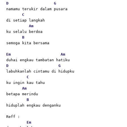
D
G
namamu terukir dalam pusara 
C
di setiap langkah 
Am
ku selalu berdoa 
B
semoga kita bersama
Em
Am
duhai engkau tambatan hatiku 
D
G
labuhkanlah cintamu di hidupku
C
ku ingin kau tahu 
Am
betapa merindu
B
hiduplah engkau denganku
Reff :
Em