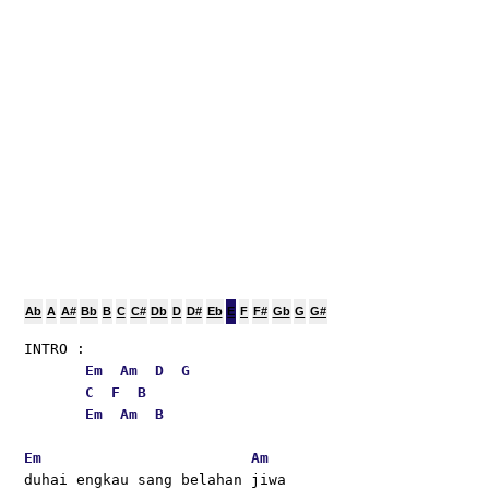
Ab
A
A#
Bb
B
C
C#
Db
D
D#
Eb
E
F
F#
Gb
G
G#
INTRO :
Em
Am
D
G
C
F
B
Em
Am
B
Em
Am
duhai engkau sang belahan jiwa 