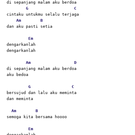
di sepanjang malam aku berdoa 
G
C
cintaku untukmu selalu terjaga 
Am
B
dan aku pasti setia 
Em
dengarkanlah
dengarkanlah 
Am
D
di sepanjang malam aku berdoa 
aku bedoa 
G
C
bersujud dan lalu aku meminta 
dan meminta 
Am
B
semoga kita bersama hoooo
Em
dengarkanlah 