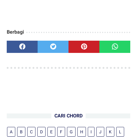
Berbagi
CARI CHORD
A
B
C
D
E
F
G
H
I
J
K
L