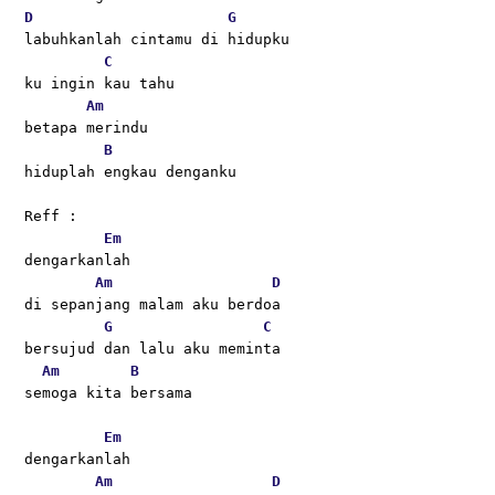
D
G
labuhkanlah cintamu di hidupku
C
ku ingin kau tahu 
Am
betapa merindu
B
hiduplah engkau denganku
Reff :
Em
dengarkanlah
Am
D
di sepanjang malam aku berdoa 
G
C
bersujud dan lalu aku meminta 
Am
B
semoga kita bersama
Em
dengarkanlah 
Am
D