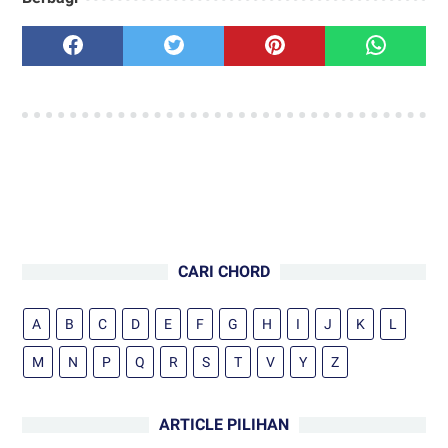
CARI CHORD
A
B
C
D
E
F
G
H
I
J
K
L
M
N
P
Q
R
S
T
V
Y
Z
ARTICLE PILIHAN