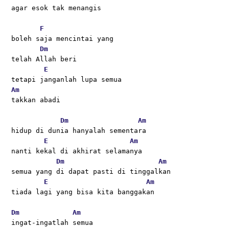
agar esok tak menangis
F
boleh saja mencintai yang 
Dm
telah Allah beri
E
tetapi janganlah lupa semua 
Am
takkan abadi
Dm
Am
hidup di dunia hanyalah sementara 
E
Am
nanti kekal di akhirat selamanya
Dm
Am
semua yang di dapat pasti di tinggalkan
E
Am
tiada lagi yang bisa kita banggakan 
Dm
Am
ingat-ingatlah semua 