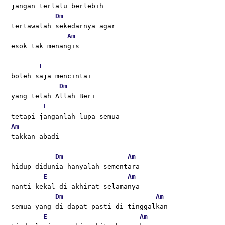
jangan terlalu berlebih
Dm
tertawalah sekedarnya agar 
Am
esok tak menangis
F
boleh saja mencintai 
Dm
yang telah Allah Beri
E
tetapi janganlah lupa semua
Am
takkan abadi
Dm
Am
hidup didunia hanyalah sementara 
E
Am
nanti kekal di akhirat selamanya
Dm
Am
semua yang di dapat pasti di tinggalkan
E
Am