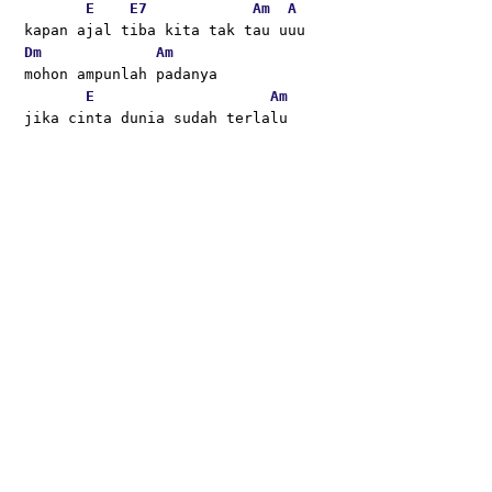
E
E7
Am
A
kapan ajal tiba kita tak tau uuu
Dm
Am
mohon ampunlah padanya 
E
Am
jika cinta dunia sudah terlalu