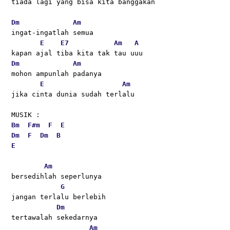
tiada lagi yang bisa kita banggakan 
Dm
Am
ingat-ingatlah semua
E
E7
Am
A
kapan ajal tiba kita tak tau uuu
Dm
Am
mohon ampunlah padanya 
E
Am
jika cinta dunia sudah terlalu
MUSIK :
Bm
F#m
F
E
Dm
F
Dm
B
E
Am
bersedihlah seperlunya 
G
jangan terlalu berlebih
Dm
tertawalah sekedarnya
Am