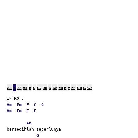
Ab
A
A#
Bb
B
C
C#
Db
D
D#
Eb
E
F
F#
Gb
G
G#
INTRO :
Am
Em
F
C
G
Am
Em
F
E
Am
bersedihlah seperlunya
G