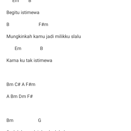
Em B
Begitu istimewa
B F#m
Mungkinkah kamu jadi milikku slalu
Em B
Karna ku tak istimewa
Bm C# A F#m
A Bm Dm F#
Bm G