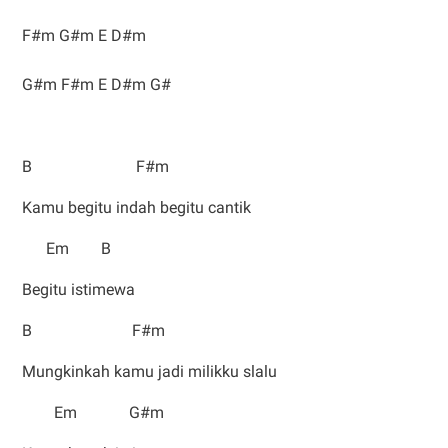
F#m G#m E D#m
G#m F#m E D#m G#
B F#m
Kamu begitu indah begitu cantik
Em B
Begitu istimewa
B F#m
Mungkinkah kamu jadi milikku slalu
Em G#m