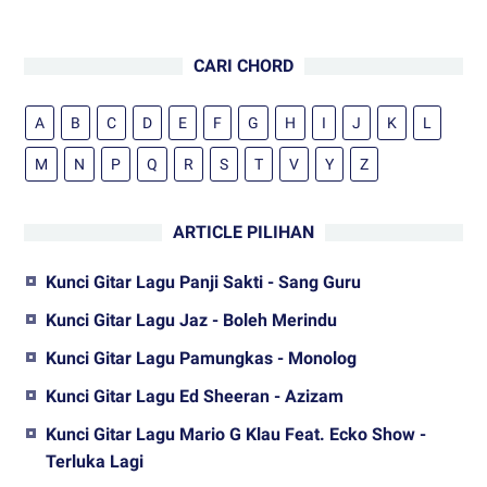
CARI CHORD
A
B
C
D
E
F
G
H
I
J
K
L
M
N
P
Q
R
S
T
V
Y
Z
ARTICLE PILIHAN
Kunci Gitar Lagu Panji Sakti - Sang Guru
Kunci Gitar Lagu Jaz - Boleh Merindu
Kunci Gitar Lagu Pamungkas - Monolog
Kunci Gitar Lagu Ed Sheeran - Azizam
Kunci Gitar Lagu Mario G Klau Feat. Ecko Show -
Terluka Lagi