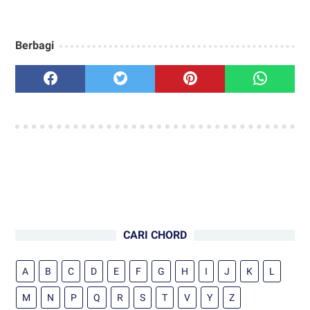
Berbagi
CARI CHORD
A
B
C
D
E
F
G
H
I
J
K
L
M
N
P
Q
R
S
T
V
Y
Z