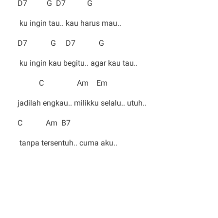
D7 G D7 G
ku ingin tau.. kau harus mau..
D7 G D7 G
ku ingin kau begitu.. agar kau tau..
C Am Em
jadilah engkau.. milikku selalu.. utuh..
C Am B7
tanpa tersentuh.. cuma aku..