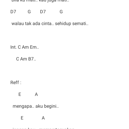
D7 G D7 G
walau tak ada cinta.. sehidup semati..
Int. C Am Em..
C Am B7..
Reff :
E A
mengapa.. aku begini..
E A