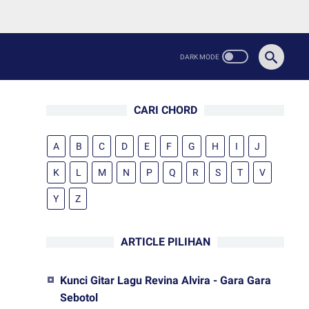
CARI CHORD
A
B
C
D
E
F
G
H
I
J
K
L
M
N
P
Q
R
S
T
V
Y
Z
ARTICLE PILIHAN
Kunci Gitar Lagu Revina Alvira - Gara Gara
Sebotol