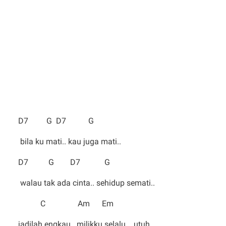
D7 G D7 G
bila ku mati.. kau juga mati..
D7 G D7 G
walau tak ada cinta.. sehidup semati..
C Am Em
jadilah engkau.. milikku selalu .. utuh..