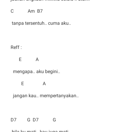
C Am B7
tanpa tersentuh.. cuma aku..
Reff :
E A
mengapa.. aku begini..
E A
jangan kau.. mempertanyakan..
D7 G D7 G
bila ku mati.. kau juga mati..