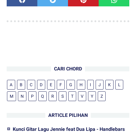
CARI CHORD
A
B
C
D
E
F
G
H
I
J
K
L
M
N
P
Q
R
S
T
V
Y
Z
ARTICLE PILIHAN
Kunci Gitar Lagu Jennie feat Dua Lipa - Handlebars