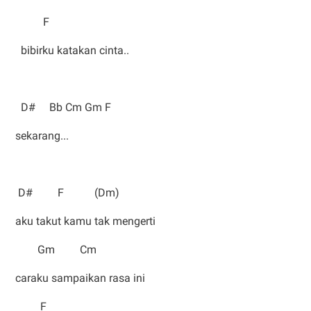
F
bibirku katakan cinta..
D# Bb Cm Gm F
sekarang...
D# F (Dm)
aku takut kamu tak mengerti
Gm Cm
caraku sampaikan rasa ini
F