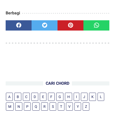
Berbagi
CARI CHORD
A
B
C
D
E
F
G
H
I
J
K
L
M
N
P
Q
R
S
T
V
Y
Z