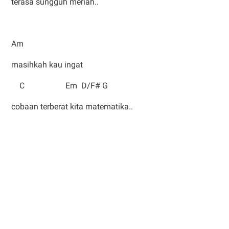
terasa sungguh meriah..
Am
masihkah kau ingat
C Em D/F# G
cobaan terberat kita matematika..