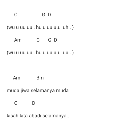
C G D
(wu u uu uu.. hu u uu uu.. uh.. )
Am C G D
(wu u uu uu.. hu u uu uu.. uu.. )
Am Bm
muda jiwa selamanya muda
C D
kisah kita abadi selamanya..