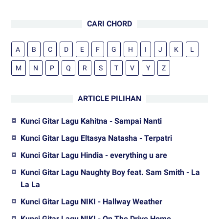
CARI CHORD
A
B
C
D
E
F
G
H
I
J
K
L
M
N
P
Q
R
S
T
V
Y
Z
ARTICLE PILIHAN
Kunci Gitar Lagu Kahitna - Sampai Nanti
Kunci Gitar Lagu Eltasya Natasha - Terpatri
Kunci Gitar Lagu Hindia - everything u are
Kunci Gitar Lagu Naughty Boy feat. Sam Smith - La
La La
Kunci Gitar Lagu NIKI - Hallway Weather
Kunci Gitar Lagu NIKI - On The Drive Home