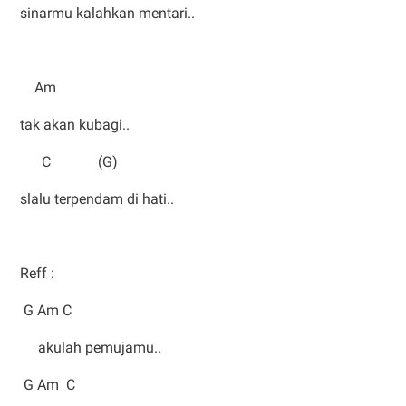
sinarmu kalahkan mentari..
Am
tak akan kubagi..
C (G)
slalu terpendam di hati..
Reff :
G Am C
akulah pemujamu..
G Am C