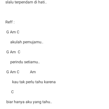
slalu terpendam di hati..
Reff :
G Am C
akulah pemujamu..
G Am C
perindu setiamu..
G Am C Am
kau tak perlu tahu karena
C
biar hanya aku yang tahu..