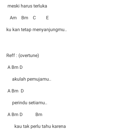
meski harus terluka
Am Bm C E
ku kan tetap menyanjungmu..
Reff : (overtune)
A Bm D
akulah pemujamu..
A Bm D
perindu setiamu..
A Bm D Bm
kau tak perlu tahu karena