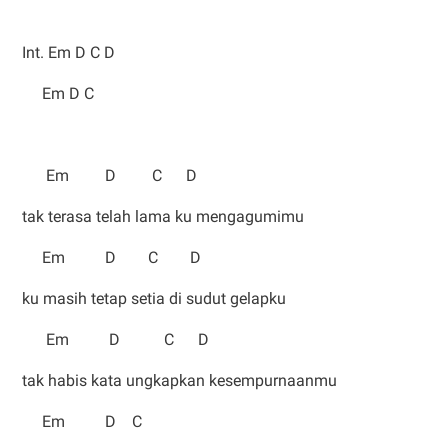
Int. Em D C D
Em D C
Em D C D
tak terasa telah lama ku mengagumimu
Em D C D
ku masih tetap setia di sudut gelapku
Em D C D
tak habis kata ungkapkan kesempurnaanmu
Em D C