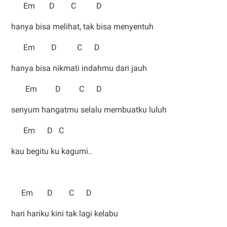
Em D C D
hanya bisa melihat, tak bisa menyentuh
Em D C D
hanya bisa nikmati indahmu dari jauh
Em D C D
senyum hangatmu selalu membuatku luluh
Em D C
kau begitu ku kagumi..
Em D C D
hari hariku kini tak lagi kelabu