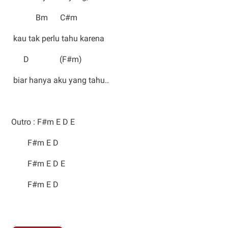
Bm C#m
kau tak perlu tahu karena
D (F#m)
biar hanya aku yang tahu..
Outro : F#m E D E
F#m E D
F#m E D E
F#m E D