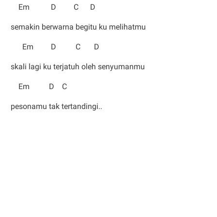
Em D C D
semakin berwarna begitu ku melihatmu
Em D C D
skali lagi ku terjatuh oleh senyumanmu
Em D C
pesonamu tak tertandingi..