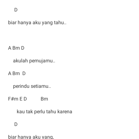
D
biar hanya aku yang tahu..
A Bm D
akulah pemujamu..
A Bm D
perindu setiamu..
F#m E D Bm
kau tak perlu tahu karena
D
biar hanya aku yang,