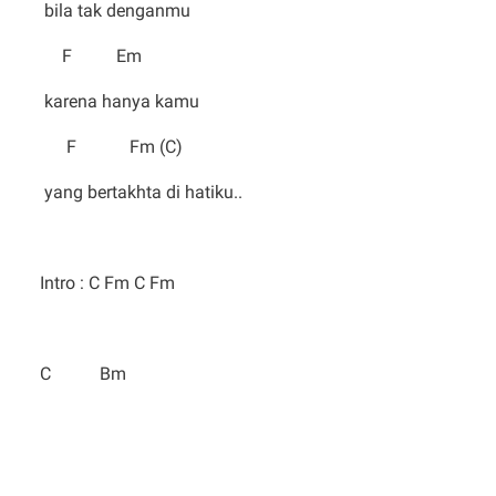
bila tak denganmu
F Em
karena hanya kamu
F Fm (C)
yang bertakhta di hatiku..
Intro : C Fm C Fm
C Bm