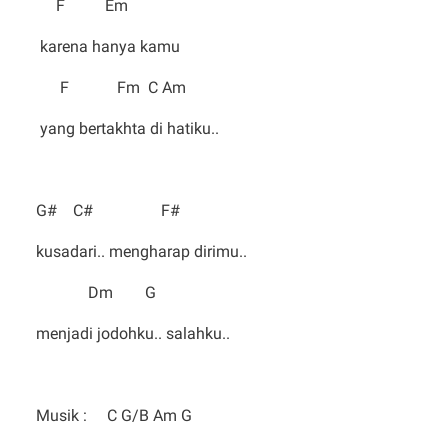
F Em
karena hanya kamu
F Fm C Am
yang bertakhta di hatiku..
G# C# F#
kusadari.. mengharap dirimu..
Dm G
menjadi jodohku.. salahku..
Musik : C G/B Am G