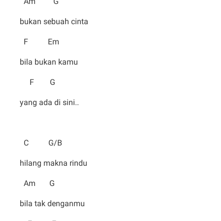
Am G
bukan sebuah cinta
F Em
bila bukan kamu
F G
yang ada di sini..
C G/B
hilang makna rindu
Am G
bila tak denganmu