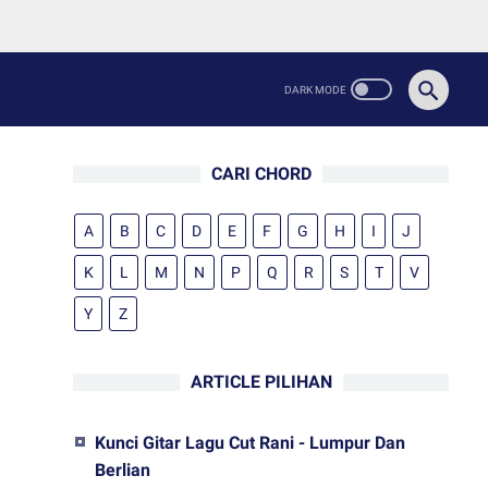
CARI CHORD
A
B
C
D
E
F
G
H
I
J
K
L
M
N
P
Q
R
S
T
V
Y
Z
ARTICLE PILIHAN
Kunci Gitar Lagu Cut Rani - Lumpur Dan
Berlian