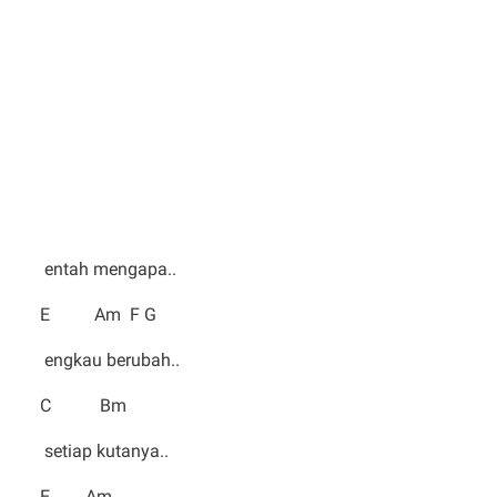
entah mengapa..
E Am F G
engkau berubah..
C Bm
setiap kutanya..
E Am