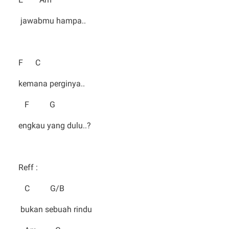
jawabmu hampa..
F C
kemana perginya..
F G
engkau yang dulu..?
Reff :
C G/B
bukan sebuah rindu