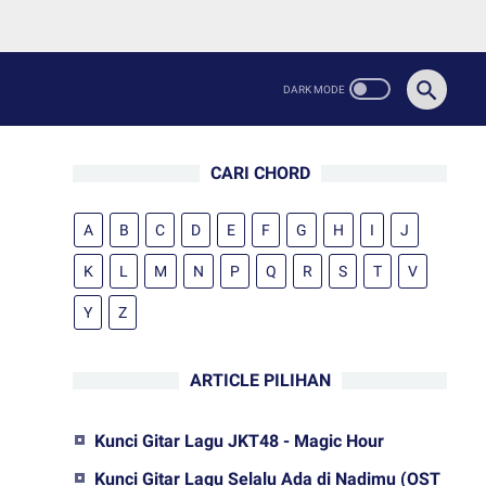
CARI CHORD
A
B
C
D
E
F
G
H
I
J
K
L
M
N
P
Q
R
S
T
V
Y
Z
ARTICLE PILIHAN
Kunci Gitar Lagu JKT48 - Magic Hour
Kunci Gitar Lagu Selalu Ada di Nadimu (OST