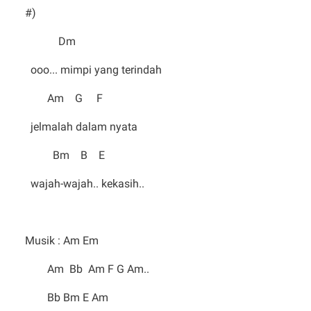
#)
Dm
ooo... mimpi yang terindah
Am G F
jelmalah dalam nyata
Bm B E
wajah-wajah.. kekasih..
Musik : Am Em
Am Bb Am F G Am..
Bb Bm E Am