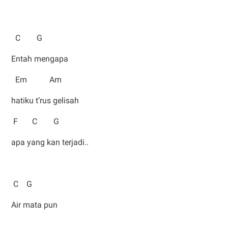
C G
Entah mengapa
Em Am
hatiku t’rus gelisah
F C G
apa yang kan terjadi..
C G
Air mata pun