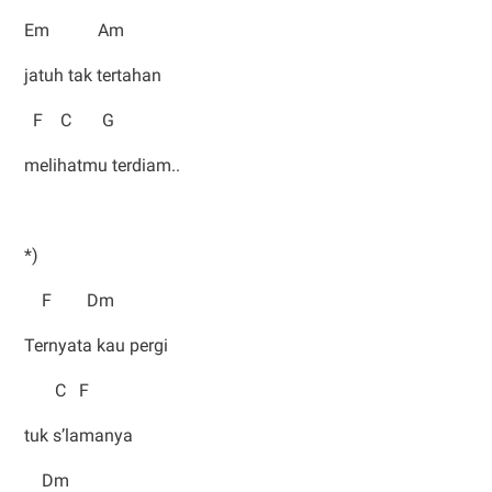
Em Am
jatuh tak tertahan
F C G
melihatmu terdiam..
*)
F Dm
Ternyata kau pergi
C F
tuk s’lamanya
Dm