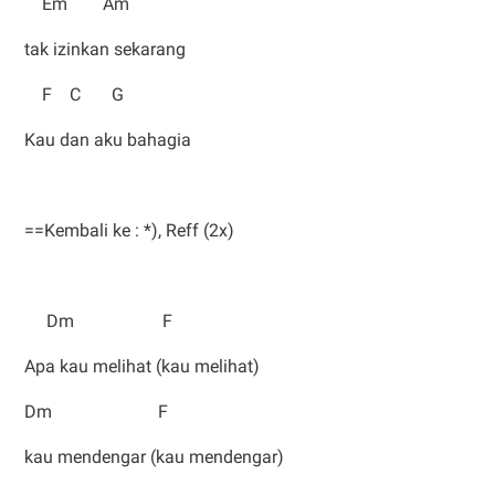
Em Am
tak izinkan sekarang
F C G
Kau dan aku bahagia
==Kembali ke : *), Reff (2x)
Dm F
Apa kau melihat (kau melihat)
Dm F
kau mendengar (kau mendengar)