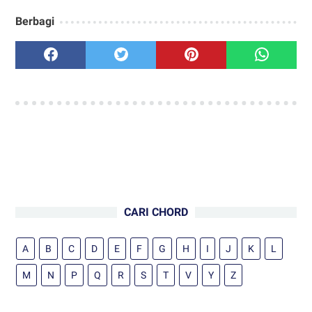
Berbagi
CARI CHORD
A
B
C
D
E
F
G
H
I
J
K
L
M
N
P
Q
R
S
T
V
Y
Z