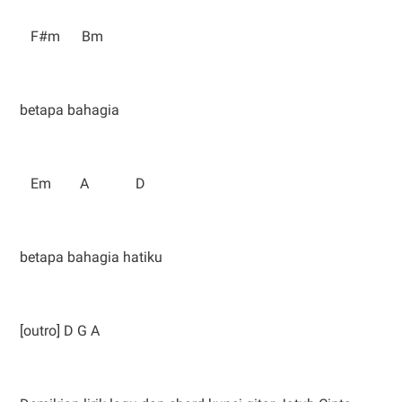
F#m Bm
betapa bahagia
Em A D
betapa bahagia hatiku
[outro] D G A