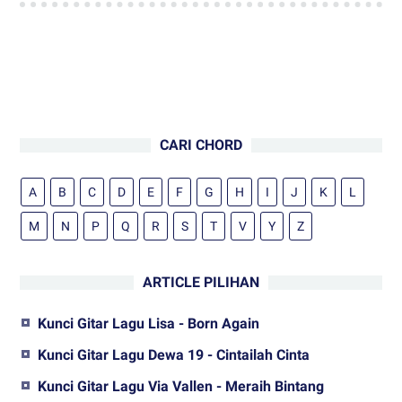
CARI CHORD
A
B
C
D
E
F
G
H
I
J
K
L
M
N
P
Q
R
S
T
V
Y
Z
ARTICLE PILIHAN
Kunci Gitar Lagu Lisa - Born Again
Kunci Gitar Lagu Dewa 19 - Cintailah Cinta
Kunci Gitar Lagu Via Vallen - Meraih Bintang