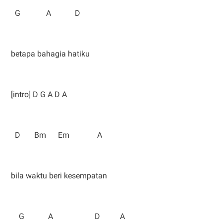
G A D
betapa bahagia hatiku
[intro] D G A D A
D Bm Em A
bila waktu beri kesempatan
G A D A