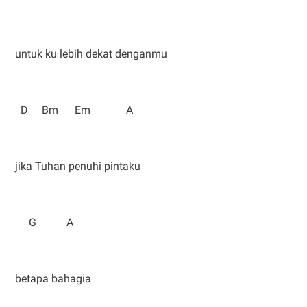
untuk ku lebih dekat denganmu
D Bm Em A
jika Tuhan penuhi pintaku
G A
betapa bahagia