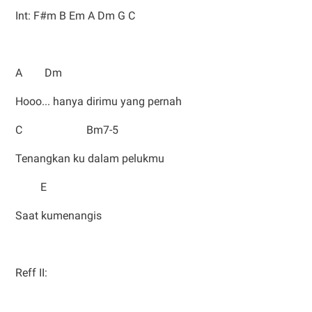
Int: F#m B Em A Dm G C
A Dm
Hooo... hanya dirimu yang pernah
C Bm7-5
Tenangkan ku dalam pelukmu
E
Saat kumenangis
Reff II: