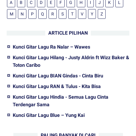
A
B
C
D
E
F
G
H
I
J
K
L
M
N
P
Q
R
S
T
V
Y
Z
ARTICLE PILIHAN
Kunci Gitar Lagu Ra Nalar – Wawes
Kunci Gitar Lagu Hilang - Justy Aldrin ft Wizz Baker &
Toton Caribo
Kunci Gitar Lagu BIAN Gindas - Cinta Biru
Kunci Gitar Lagu RAN & Tulus - Kita Bisa
Kunci Gitar Lagu Hindia - Semua Lagu Cinta
Terdengar Sama
Kunci Gitar Lagu Blue – Yung Kai
PALING BANYAK DI CARI