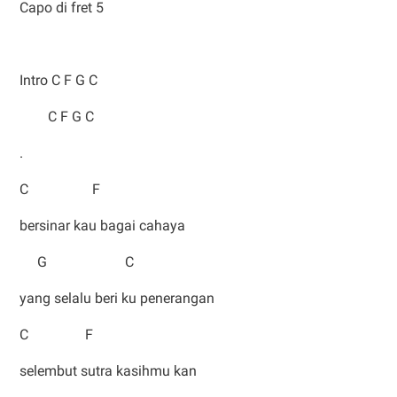
Capo di fret 5
Intro C F G C
C F G C
.
C F
bersinar kau bagai cahaya
G C
yang selalu beri ku penerangan
C F
selembut sutra kasihmu kan