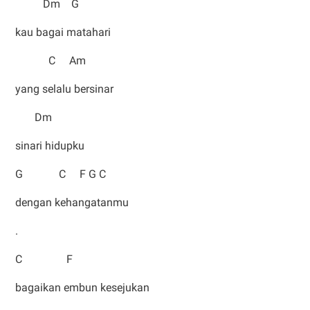
Dm G
kau bagai matahari
C Am
yang selalu bersinar
Dm
sinari hidupku
G C F G C
dengan kehangatanmu
.
C F
bagaikan embun kesejukan