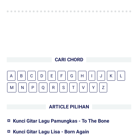
CARI CHORD
A
B
C
D
E
F
G
H
I
J
K
L
M
N
P
Q
R
S
T
V
Y
Z
ARTICLE PILIHAN
Kunci Gitar Lagu Pamungkas - To The Bone
Kunci Gitar Lagu Lisa - Born Again