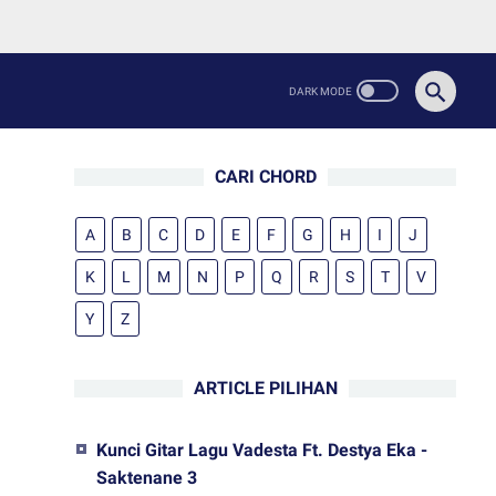
CARI CHORD
A
B
C
D
E
F
G
H
I
J
K
L
M
N
P
Q
R
S
T
V
Y
Z
ARTICLE PILIHAN
Kunci Gitar Lagu Vadesta Ft. Destya Eka -
Saktenane 3