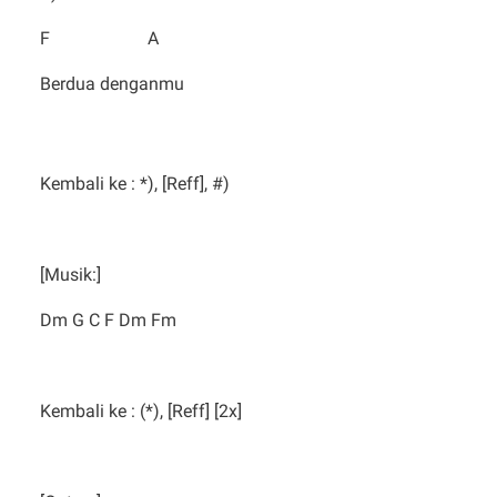
F A
Berdua denganmu
Kembali ke : *), [Reff], #)
[Musik:]
Dm G C F Dm Fm
Kembali ke : (*), [Reff] [2x]