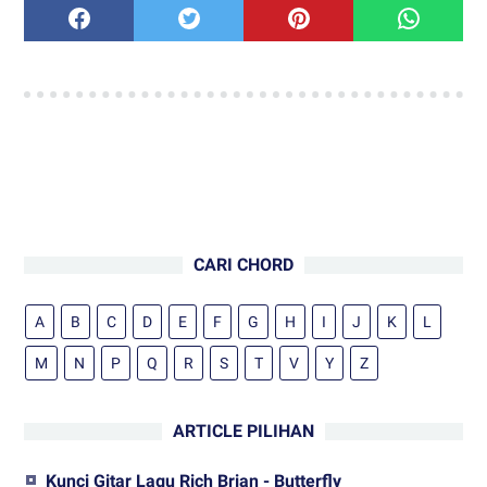
CARI CHORD
A
B
C
D
E
F
G
H
I
J
K
L
M
N
P
Q
R
S
T
V
Y
Z
ARTICLE PILIHAN
Kunci Gitar Lagu Rich Brian - Butterfly