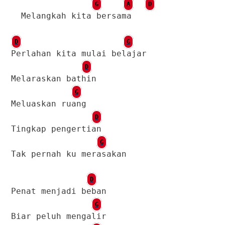
G
A
D
Melangkah kita bersama
D
G
Perlahan kita mulai belajar
D
Melaraskan bathin
G
Meluaskan ruang
D
Tingkap pengertian
G
Tak pernah ku merasakan
D
Penat menjadi beban
G
Biar peluh mengalir