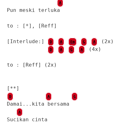
A
Pun meski terluka
to : [*], [Reff]
[Interlude:]
(2x)
D
A
Em
G
A
(4x)
D
A
G
A
to : [Reff] (2x)
[**]
D
A
G
Damai...kita bersama
A
Sucikan cinta