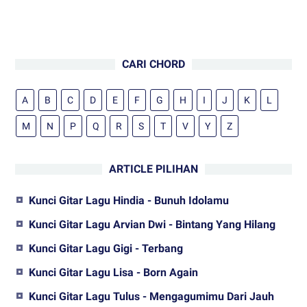
CARI CHORD
A
B
C
D
E
F
G
H
I
J
K
L
M
N
P
Q
R
S
T
V
Y
Z
ARTICLE PILIHAN
Kunci Gitar Lagu Hindia - Bunuh Idolamu
Kunci Gitar Lagu Arvian Dwi - Bintang Yang Hilang
Kunci Gitar Lagu Gigi - Terbang
Kunci Gitar Lagu Lisa - Born Again
Kunci Gitar Lagu Tulus - Mengagumimu Dari Jauh