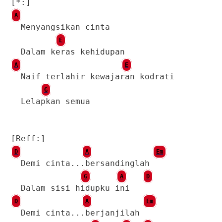
[*:]
A
Menyangsikan cinta
E
Dalam keras kehidupan
A
E
Naif terlahir kewajaran kodrati
G
Lelapkan semua
[Reff:]
D
A
Em
Demi cinta...bersandinglah
G
A
D
Dalam sisi hidupku ini
D
A
Em
Demi cinta...berjanjilah