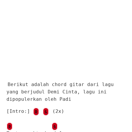
Berikut adalah chord gitar dari lagu
yang berjudul Demi Cinta, lagu ini
dipopulerkan oleh Padi
[Intro:]
(2x)
D
G
D
G