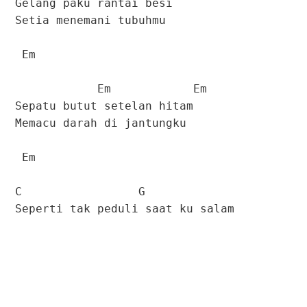
Gelang paku rantai besi
Setia menemani tubuhmu
Em
Em Em
Sepatu butut setelan hitam
Memacu darah di jantungku
Em
C G
Seperti tak peduli saat ku salam