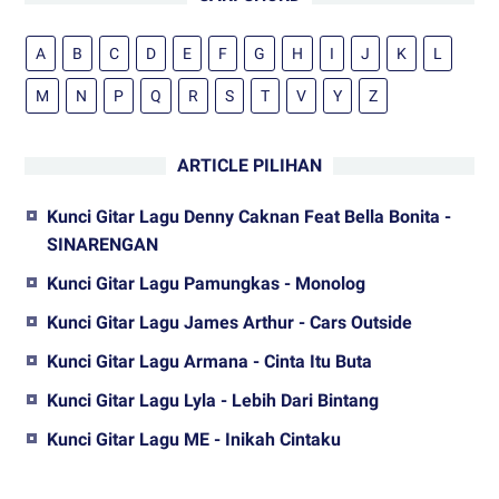
A
B
C
D
E
F
G
H
I
J
K
L
M
N
P
Q
R
S
T
V
Y
Z
ARTICLE PILIHAN
Kunci Gitar Lagu Denny Caknan Feat Bella Bonita -
SINARENGAN
Kunci Gitar Lagu Pamungkas - Monolog
Kunci Gitar Lagu James Arthur - Cars Outside
Kunci Gitar Lagu Armana - Cinta Itu Buta
Kunci Gitar Lagu Lyla - Lebih Dari Bintang
Kunci Gitar Lagu ME - Inikah Cintaku