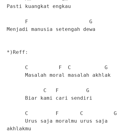
Pasti kuangkat engkau
F G
Menjadi manusia setengah dewa
*)Reff:
C F C G
Masalah moral masalah akhlak
C F G
Biar kami cari sendiri
C F C G
Urus saja moralmu urus saja
akhlakmu