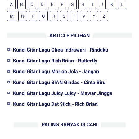
A
B
C
D
E
F
G
H
I
J
K
L
M
N
P
Q
R
S
T
V
Y
Z
ARTICLE PILIHAN
Kunci Gitar Lagu Ghea Indrawari - Rinduku
Kunci Gitar Lagu Rich Brian - Butterfly
Kunci Gitar Lagu Marion Jola - Jangan
Kunci Gitar Lagu BIAN Gindas - Cinta Biru
Kunci Gitar Lagu Juicy Luicy - Mawar Jingga
Kunci Gitar Lagu Dat $tick - Rich Brian
PALING BANYAK DI CARI