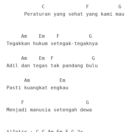
C F G
Peraturan yang sehat yang kami mau
Am Em F G
Tegakkan hukum setegak-tegaknya
Am Em F G
Adil dan tegas tak pandang bulu
Am Em
Pasti kuangkat engkau
F G
Menjadi manusia setengah dewa
*)Intro : C G Am Em F G 2x