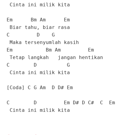
Cinta ini milik kita
Em Bm Am Em
Biar tahu, biar rasa
C D G
Maka tersenyumlah kasih
Em Bm Am Em
Tetap langkah jangan hentikan
C D G
Cinta ini milik kita
[Coda] C G Am D D# Em
C D Em D# D C# C Em
Cinta ini milik kita