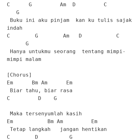
C G Am D C
G
Buku ini aku pinjam kan ku tulis sajak
indah
C G Am D C
G
Hanya untukmu seorang tentang mimpi-
mimpi malam
[Chorus]
Em Bm Am Em
Biar tahu, biar rasa
C D G
Maka tersenyumlah kasih
Em Bm Am Em
Tetap langkah jangan hentikan
C D G