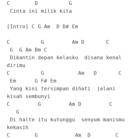
C D G
Cinta ini milik kita
[Intro] C G Am D D# Em
C G Am D C
G G Am Bm C
Dikantin depan kelasku disana kenal
dirimu
C G Am D C
Em G F# Em
Yang kini tersimpan dihati jalani
kisah sembunyi
C G Am D C
G
Di halte itu kutunggu senyum manismu
kekasih
C G Am D C