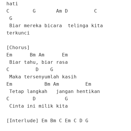
hati
C G Am D C
G
Biar mereka bicara telinga kita
terkunci
[Chorus]
Em Bm Am Em
Biar tahu, biar rasa
C D G
Maka tersenyumlah kasih
Em Bm Am Em
Tetap langkah jangan hentikan
C D G
Cinta ini milik kita
[Interlude] Em Bm C Em C D G