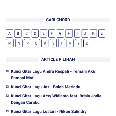
CARI CHORD
A
B
C
D
E
F
G
H
I
J
K
L
M
N
P
Q
R
S
T
V
Y
Z
ARTICLE PILIHAN
Kunci Gitar Lagu Andra Respati - Temani Aku
Sampai Mati
Kunci Gitar Lagu Jaz - Boleh Merindu
Kunci Gitar Lagu Arsy Widianto feat. Brisia Jodie
Dengan Caraku
Kunci Gitar Lagu Lestari - Niken Salindry