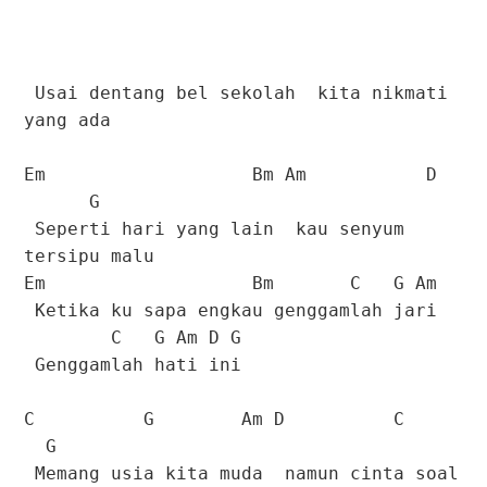
Usai dentang bel sekolah kita nikmati
yang ada
Em Bm Am D
G
Seperti hari yang lain kau senyum
tersipu malu
Em Bm C G Am
Ketika ku sapa engkau genggamlah jari
C G Am D G
Genggamlah hati ini
C G Am D C
G
Memang usia kita muda namun cinta soal