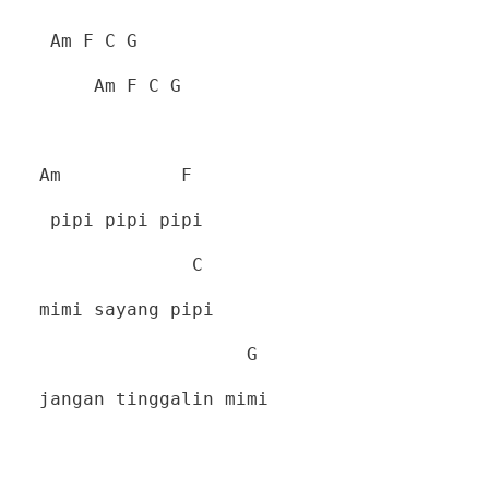
Am F C G
Am F C G
Am
F
pipi pipi pipi
C
mimi sayang pipi
G
jangan tinggalin mimi