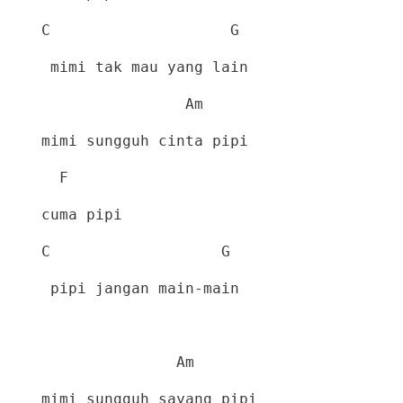
C
G
mimi tak mau yang lain
Am
mimi sungguh cinta pipi
F
cuma pipi
C
G
pipi jangan main-main
Am
mimi sungguh sayang pipi