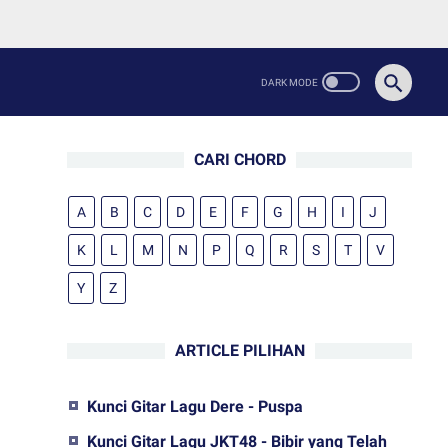
CARI CHORD
A
B
C
D
E
F
G
H
I
J
K
L
M
N
P
Q
R
S
T
V
Y
Z
ARTICLE PILIHAN
Kunci Gitar Lagu Dere - Puspa
Kunci Gitar Lagu JKT48 - Bibir yang Telah