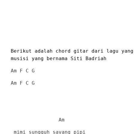
Berikut adalah chord gitar dari lagu yang
musisi yang bernama Siti Badriah
Am F C G
Am F C G
Am
mimi sungguh sayang pipi