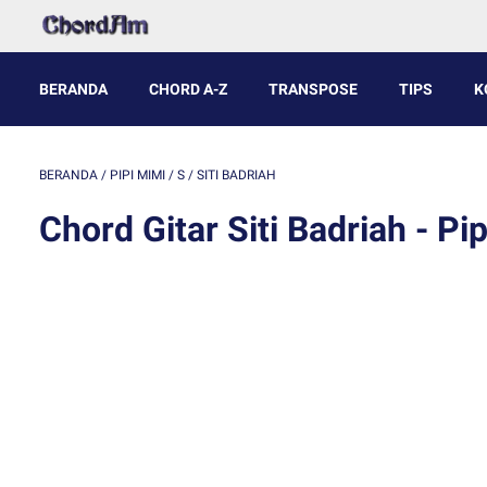
BERANDA
CHORD A-Z
TRANSPOSE
TIPS
K
BERANDA
/
PIPI MIMI
/
S
/
SITI BADRIAH
Chord Gitar Siti Badriah - Pi