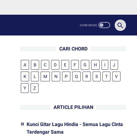
CARI CHORD
A
B
C
D
E
F
G
H
I
J
K
L
M
N
P
Q
R
S
T
V
Y
Z
ARTICLE PILIHAN
Kunci Gitar Lagu Hindia - Semua Lagu Cinta
Terdengar Sama