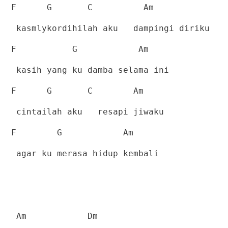
F
G
C
Am
kasmlykordihilah aku
dampingi diriku
F
G
Am
kasih yang ku damba selama ini
F
G
C
Am
cintailah aku
resapi jiwaku
F
G
Am
agar ku merasa hidup kembali
Am
Dm