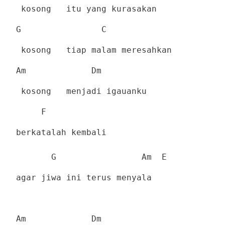
kosong
itu yang kurasakan
G
C
kosong
tiap malam meresahkan
Am
Dm
kosong
menjadi igauanku
F
berkatalah kembali
G
Am
E
agar jiwa ini terus menyala
Am
Dm