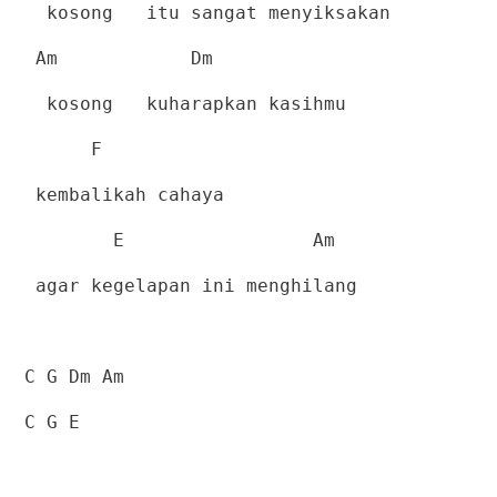
kosong
itu sangat menyiksakan
Am
Dm
kosong
kuharapkan kasihmu
F
kembalikah cahaya
E
Am
agar kegelapan ini menghilang
C G Dm Am
C G E