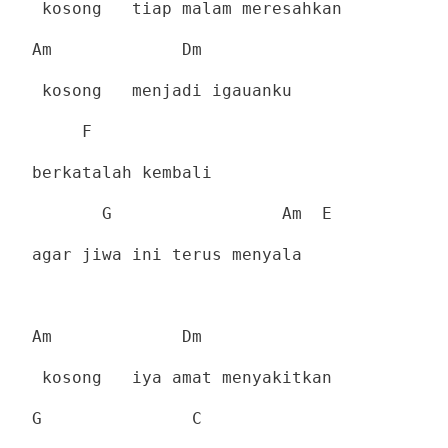
kosong
tiap malam meresahkan
Am
Dm
kosong
menjadi igauanku
F
berkatalah kembali
G
Am
E
agar jiwa ini terus menyala
Am
Dm
kosong
iya amat menyakitkan
G
C