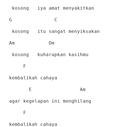
kosong
iya amat menyakitkan
G
C
kosong
itu sangat menyiksakan
Am
Dm
kosong
kuharapkan kasihmu
F
kembalikah cahaya
E
Am
agar kegelapan ini menghilang
F
kembalikah cahaya