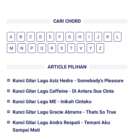
CARI CHORD
A
B
C
D
E
F
G
H
I
J
K
L
M
N
P
Q
R
S
T
V
Y
Z
ARTICLE PILIHAN
Kunci Gitar Lagu Aziz Hedra - Somebody's Pleasure
Kunci Gitar Lagu Caffeine - Di Antara Dua Cinta
Kunci Gitar Lagu ME - Inikah Cintaku
Kunci Gitar Lagu Gracie Abrams - Thats So True
Kunci Gitar Lagu Andra Respati - Temani Aku
Sampai Mati