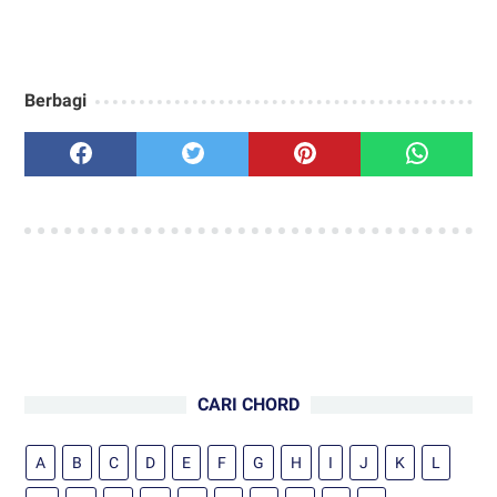
Berbagi
CARI CHORD
A
B
C
D
E
F
G
H
I
J
K
L