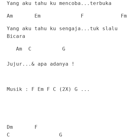
Yang aku tahu ku mencoba...terbuka
Am
Em
F
Fm
Yang aku tahu ku sengaja...tuk slalu
Bicara
Am
C
G
Jujur...& apa adanya !
Musik : F Em F C (2X) G ...
Dm
F
C
G