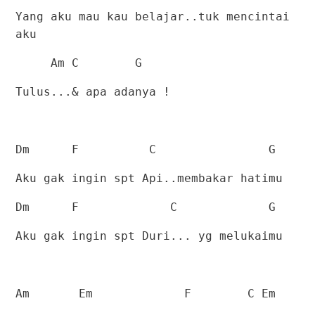
Yang aku mau kau belajar..tuk mencintai
aku
Am C
G
Tulus...& apa adanya !
Dm
F
C
G
Aku gak ingin spt Api..membakar hatimu
Dm
F
C
G
Aku gak ingin spt Duri... yg melukaimu
Am
Em
F
C Em