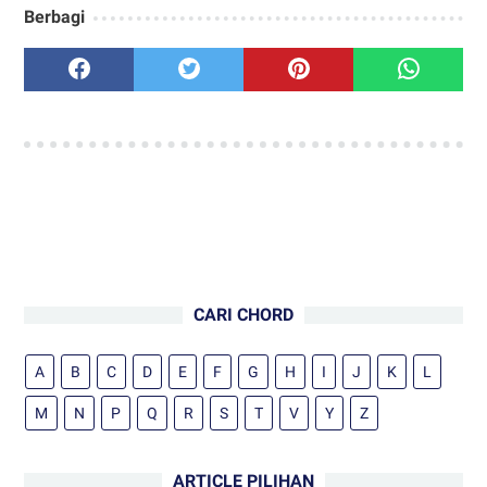
Berbagi
CARI CHORD
A
B
C
D
E
F
G
H
I
J
K
L
M
N
P
Q
R
S
T
V
Y
Z
ARTICLE PILIHAN