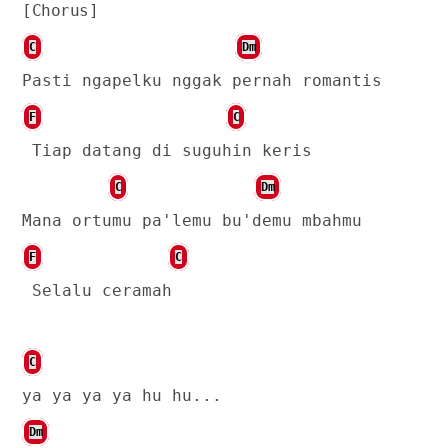
[Chorus]
C
Dm
Pasti ngapelku nggak pernah romantis
F
C
Tiap datang di suguhin keris
C
Dm
Mana ortumu pa'lemu bu'demu mbahmu
F
C
Selalu ceramah
C
ya ya ya ya hu hu...
Dm