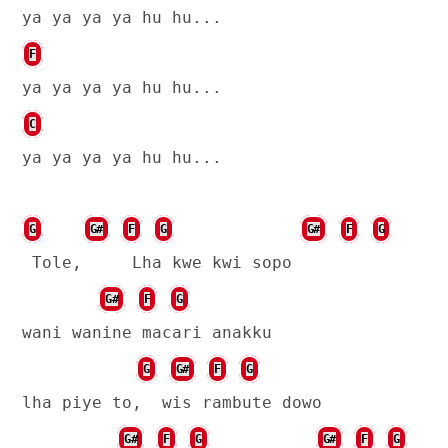
ya ya ya ya hu hu...
F
ya ya ya ya hu hu...
C
ya ya ya ya hu hu...
G
G#
F
G
G#
F
G
Tole,
Lha kwe kwi sopo
G#
F
G
wani wanine macari anakku
G
G#
F
G
lha piye to,
wis rambute dowo
G#
F
G
G#
F
G