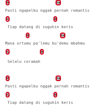
D
Em
Pasti ngapelku nggak pernah romantis
G
D
Tiap datang di suguhin keris
D
Em
Mana ortumu pa'lemu bu'demu mbahmu
G
D
Selalu ceramah
D
Em
Pasti ngapelku nggak pernah romantis
G
D
Tiap datang di suguhin keris