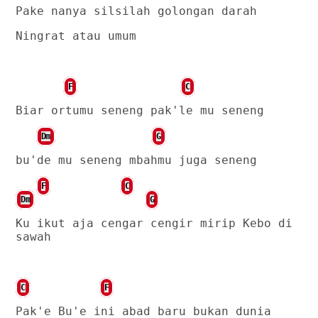
Pake nanya silsilah golongan darah
Ningrat atau umum
F
C
Biar ortumu seneng pak'le mu seneng
Dm
G
bu'de mu seneng mbahmu juga seneng
F
C
Dm
G
Ku ikut aja cengar cengir mirip Kebo di
sawah
C
F
Pak'e Bu'e ini abad baru bukan dunia