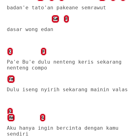
badan'e tato'an pakeane semrawut
G#
F
dasar wong edan
C
F
Pa'e Bu'e dulu nenteng keris sekarang
nenteng compo
Fm
Dulu iseng nyirih sekarang mainin valas
G
Am
G
Aku hanya ingin bercinta dengan kamu
sendiri