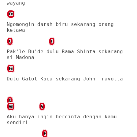
wayang
Fm
Ngomongin darah biru sekarang orang
ketawa
C
F
Pak'le Bu'de dulu Rama Shinta sekarang
si Madona
Fm
Dulu Gatot Kaca sekarang John Travolta
G
Am
G
Aku hanya ingin bercinta dengan kamu
sendiri
F