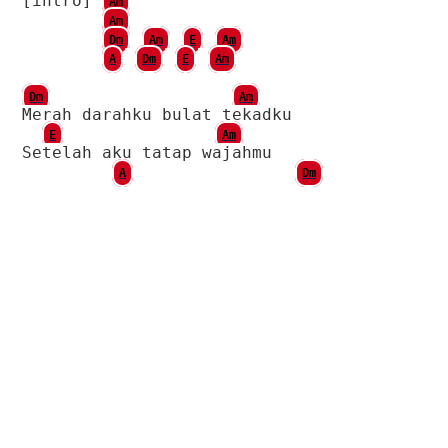
[intro]
Am
Am
Dm
Am
E
Am
A
Dm
E
Am
Dm
Am
Merah darahku bulat tekadku
E
Am
Setelah aku tatap wajahmu
A
Dm