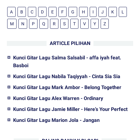
A
B
C
D
E
F
G
H
I
J
K
L
M
N
P
Q
R
S
T
V
Y
Z
ARTICLE PILIHAN
Kunci Gitar Lagu Salma Salsabil - affa iyah feat.
Basboi
Kunci Gitar Lagu Nabila Taqiyyah - Cinta Sia Sia
Kunci Gitar Lagu Mark Ambor - Belong Together
Kunci Gitar Lagu Alex Warren - Ordinary
Kunci Gitar Lagu Jamie Miller - Here’s Your Perfect
Kunci Gitar Lagu Marion Jola - Jangan