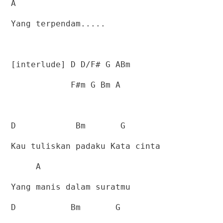
A
Yang terpendam.....
[interlude] D D/F# G ABm
F#m G Bm A
D
Bm
G
Kau tuliskan padaku Kata cinta
A
Yang manis dalam suratmu
D
Bm
G