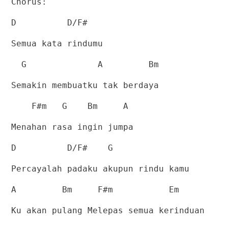
Chorus:
D
D/F#
Semua kata rindumu
G
A
Bm
Semakin membuatku tak berdaya
F#m
G
Bm
A
Menahan rasa ingin jumpa
D
D/F#
G
Percayalah padaku akupun rindu kamu
A
Bm
F#m
Em
Ku akan pulang Melepas semua kerinduan