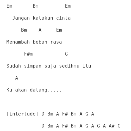
Em
Bm
Em
Jangan katakan cinta
Bm
A
Em
Menambah beban rasa
F#m
G
Sudah simpan saja sedihmu itu
A
Ku akan datang.....
[interlude] D Bm A F# Bm-A-G A
D Bm A F# Bm-A G A G A A# C