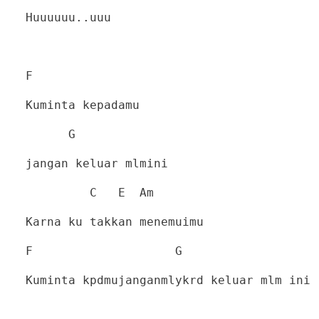
Huuuuuu..uuu
F
Kuminta kepadamu
G
jangan keluar mlmini
C
E
Am
Karna ku takkan menemuimu
F
G
Kuminta kpdmujanganmlykrd keluar mlm ini