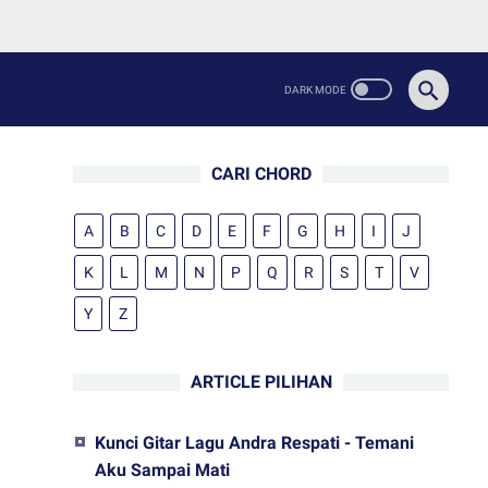
CARI CHORD
A
B
C
D
E
F
G
H
I
J
K
L
M
N
P
Q
R
S
T
V
Y
Z
ARTICLE PILIHAN
Kunci Gitar Lagu Andra Respati - Temani
Aku Sampai Mati