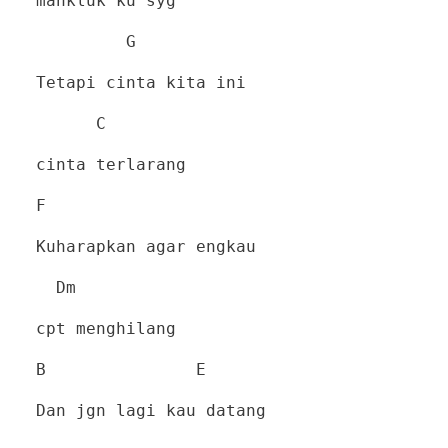
mahkluk ku syg
G
Tetapi cinta kita ini
C
cinta terlarang
F
Kuharapkan agar engkau
Dm
cpt menghilang
B
E
Dan jgn lagi kau datang