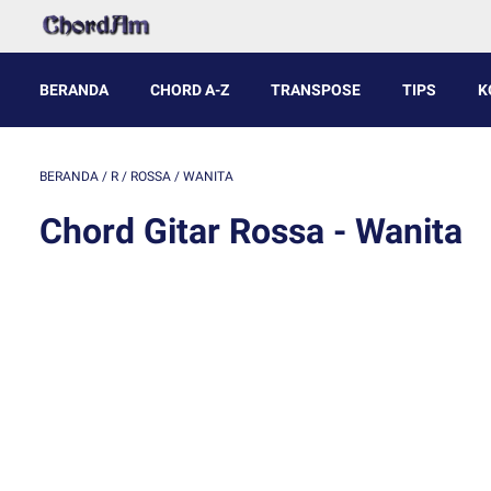
BERANDA
CHORD A-Z
TRANSPOSE
TIPS
K
BERANDA
/
R
/
ROSSA
/
WANITA
Chord Gitar Rossa - Wanita