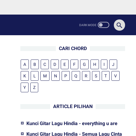
CARI CHORD
A
B
C
D
E
F
G
H
I
J
K
L
M
N
P
Q
R
S
T
V
Y
Z
ARTICLE PILIHAN
Kunci Gitar Lagu Hindia - everything u are
Kunci Gitar Lagu Hindia - Semua Lagu Cinta