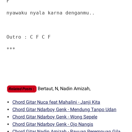
F
nyawaku nyala karna denganmu..
Outro : C F C F
***
Bertaut,
N,
Nadin Amizah,
Related Posts
:
Chord Gitar Nuca feat Mahalini - Janji Kita
Chord Gitar Ndarboy Genk - Mendung Tanpo Udan
Chord Gitar Ndarboy Genk - Wong Sepele
Chord Gitar Ndarboy Genk - Ojo Nangis
Chord Gitar Nadin Amizah - Rayuan Perempuan Gila