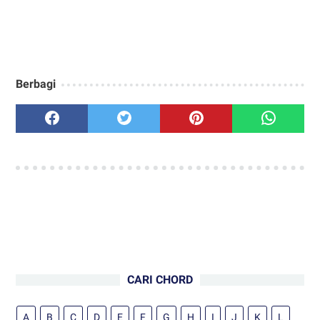
Berbagi
CARI CHORD
A
B
C
D
E
F
G
H
I
J
K
L