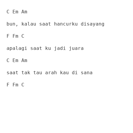
C Em Am
bun, kalau saat hancurku disayang
F Fm C
apalagi saat ku jadi juara
C Em Am
saat tak tau arah kau di sana
F Fm C