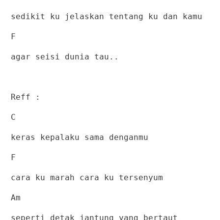
sedikit ku jelaskan tentang ku dan kamu
F
agar seisi dunia tau..
Reff :
C
keras kepalaku sama denganmu
F
cara ku marah cara ku tersenyum
Am
seperti detak jantung yang bertaut