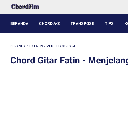
BERANDA
CHORD A-Z
TRANSPOSE
TIPS
K
BERANDA
/
F
/
FATIN
/
MENJELANG PAGI
Chord Gitar Fatin - Menjelan