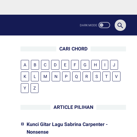
CARI CHORD
A
B
C
D
E
F
G
H
I
J
K
L
M
N
P
Q
R
S
T
V
Y
Z
ARTICLE PILIHAN
Kunci Gitar Lagu Sabrina Carpenter -
Nonsense