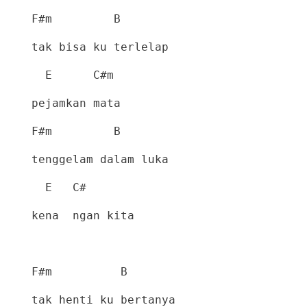
F#m
B
tak bisa ku terlelap
E
C#m
pejamkan mata
F#m
B
tenggelam dalam luka
E
C#
kena
ngan kita
F#m
B
tak henti ku bertanya