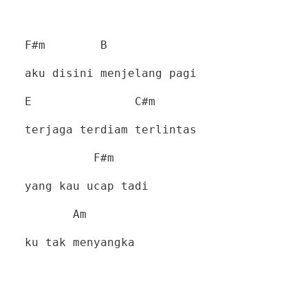
F#m
B
aku disini menjelang pagi
E
C#m
terjaga terdiam terlintas
F#m
yang kau ucap tadi
Am
ku tak menyangka