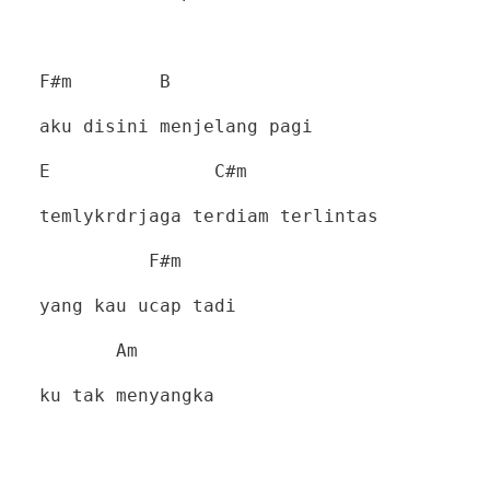
F#m
B
aku disini menjelang pagi
E
C#m
temlykrdrjaga terdiam terlintas
F#m
yang kau ucap tadi
Am
ku tak menyangka