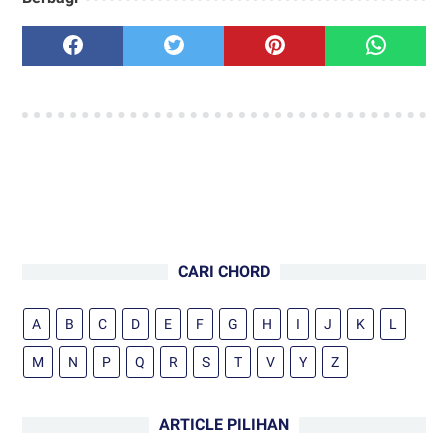
CARI CHORD
A
B
C
D
E
F
G
H
I
J
K
L
M
N
P
Q
R
S
T
V
Y
Z
ARTICLE PILIHAN