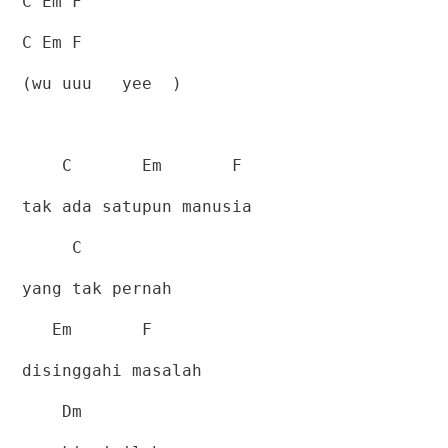
C Em F
C Em F
(wu uuu
yee
)
C
Em
F
tak ada satupun manusia
C
yang tak pernah
Em
F
disinggahi masalah
Dm