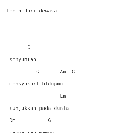
lebih dari dewasa
C
senyumlah
G
Am
G
mensyukuri hidupmu
F
Em
tunjukkan pada dunia
Dm
G
bahwa kau mampu