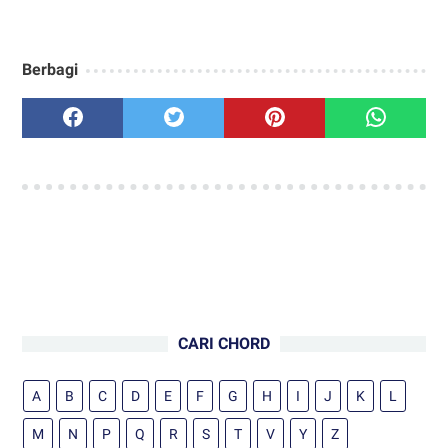
Berbagi
CARI CHORD
A
B
C
D
E
F
G
H
I
J
K
L
M
N
P
Q
R
S
T
V
Y
Z