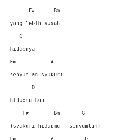
F#
Bm
yang lebih susah
G
hidupnya
Em
A
senyumlah syukuri
D
hidupmu huu
F#
Bm
G
(syukuri hidupmu
senyumlah)
Em
A
D