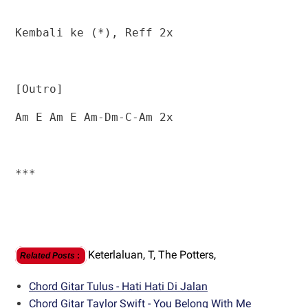
Kembali ke (*), Reff 2x
[Outro]
Am E Am E Am-Dm-C-Am 2x
***
Keterlaluan,
T,
The Potters,
Related Posts
:
Chord Gitar Tulus - Hati Hati Di Jalan
Chord Gitar Taylor Swift - You Belong With Me