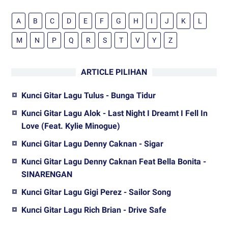
A
B
C
D
E
F
G
H
I
J
K
L
M
N
P
Q
R
S
T
V
Y
Z
ARTICLE PILIHAN
Kunci Gitar Lagu Tulus - Bunga Tidur
Kunci Gitar Lagu Alok - Last Night I Dreamt I Fell In
Love (Feat. Kylie Minogue)
Kunci Gitar Lagu Denny Caknan - Sigar
Kunci Gitar Lagu Denny Caknan Feat Bella Bonita -
SINARENGAN
Kunci Gitar Lagu Gigi Perez - Sailor Song
Kunci Gitar Lagu Rich Brian - Drive Safe