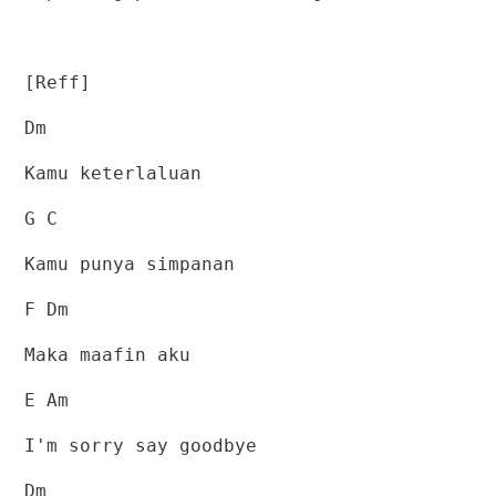
[Reff]
Dm
Kamu keterlaluan
G C
Kamu punya simpanan
F Dm
Maka maafin aku
E Am
I'm sorry say goodbye
Dm