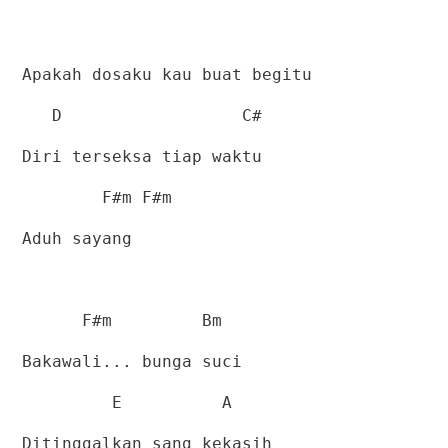
Apakah dosaku kau buat begitu
D
C#
Diri terseksa tiap waktu
F#m F#m
Aduh sayang
F#m
Bm
Bakawali... bunga suci
E
A
Ditinggalkan sang kekasih