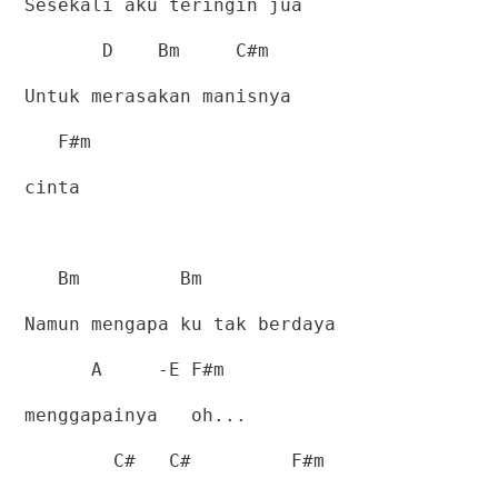
Sesekali aku teringin jua
D
Bm
C#m
Untuk merasakan manisnya
F#m
cinta
Bm
Bm
Namun mengapa ku tak berdaya
A
-E F#m
menggapainya
oh...
C#
C#
F#m