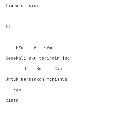
tiada di sisi
F#m
F#m
A
C#m
Sesekali aku teringin jua
D
Bm
C#m
Untuk merasakan manisnya
F#m
cinta