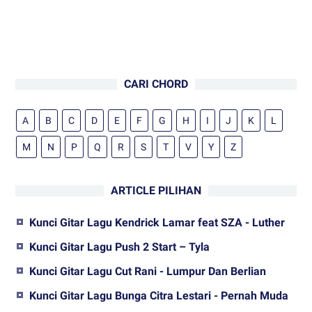
CARI CHORD
A
B
C
D
E
F
G
H
I
J
K
L
M
N
P
Q
R
S
T
V
Y
Z
ARTICLE PILIHAN
Kunci Gitar Lagu Kendrick Lamar feat SZA - Luther
Kunci Gitar Lagu Push 2 Start – Tyla
Kunci Gitar Lagu Cut Rani - Lumpur Dan Berlian
Kunci Gitar Lagu Bunga Citra Lestari - Pernah Muda