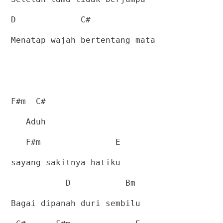
D
C#
Menatap wajah bertentang mata
F#m
C#
Aduh
F#m
E
sayang sakitnya hatiku
D
Bm
Bagai dipanah duri sembilu