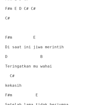
F#m E D C# C#
C#
F#m
E
Di saat ini jiwa merintih
D
B
Teringatkan mu wahai
C#
kekasih
F#m
E
Setelah lama tidak berjumpa