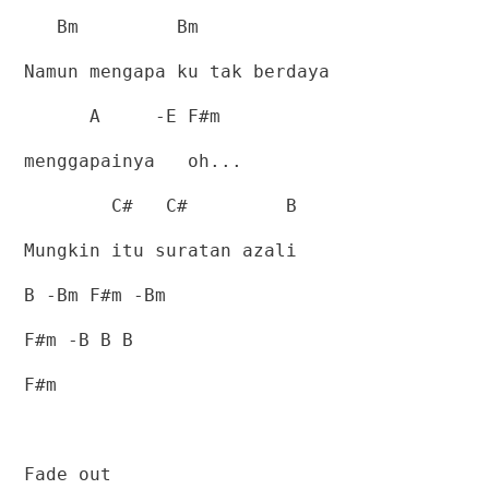
Bm
Bm
Namun mengapa ku tak berdaya
A
-E F#m
menggapainya
oh...
C#
C#
B
Mungkin itu suratan azali
B -Bm F#m -Bm
F#m -B B B
F#m
Fade out