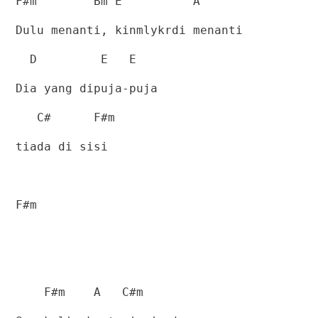
F#m
Bm E
A
Dulu menanti, kinmlykrdi menanti
D
E
E
Dia yang dipuja-puja
C#
F#m
tiada di sisi
F#m
F#m
A
C#m