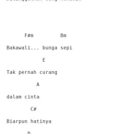
F#m
Bm
Bakawali... bunga sepi
E
Tak pernah curang
A
dalam cinta
C#
Biarpun hatinya
D