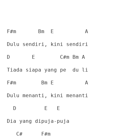
F#m
Bm
E
A
Dulu sendiri, kini sendiri
D
E
C#m Bm A
Tiada siapa yang pe
du li
F#m
Bm E
A
Dulu menanti, kini menanti
D
E
E
Dia yang dipuja-puja
C#
F#m