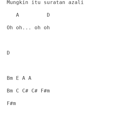
Mungkin itu suratan azali
A
D
Oh oh... oh oh
D
Bm E A A
Bm C C# C# F#m
F#m