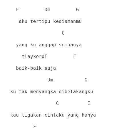
F
Dm
G
aku tertipu kediamanmu
C
yang ku anggap semuanya
mlaykordE
F
baik-baik saja
Dm
G
ku tak menyangka dibelakangku
C
E
kau tigakan cintaku yang hanya
F