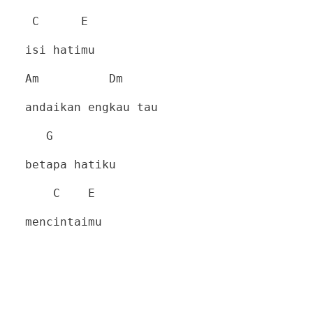
C
E
isi hatimu
Am
Dm
andaikan engkau tau
G
betapa hatiku
C
E
mencintaimu