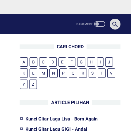
CARI CHORD
A
B
C
D
E
F
G
H
I
J
K
L
M
N
P
Q
R
S
T
V
Y
Z
ARTICLE PILIHAN
Kunci Gitar Lagu Lisa - Born Again
Kunci Gitar Lagu GIGI - Andai