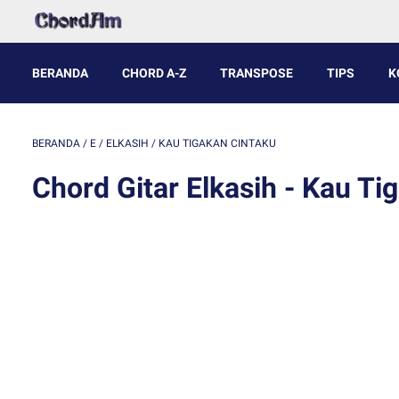
BERANDA
CHORD A-Z
TRANSPOSE
TIPS
K
BERANDA
/
E
/
ELKASIH
/
KAU TIGAKAN CINTAKU
Chord Gitar Elkasih - Kau Ti