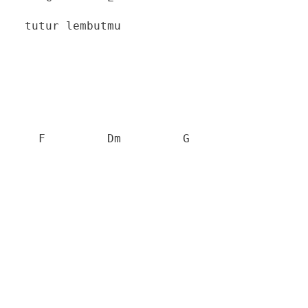
tutur lembutmu
F
Dm
G