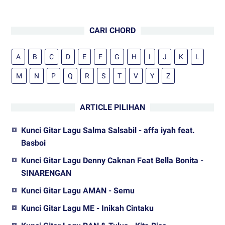
CARI CHORD
A
B
C
D
E
F
G
H
I
J
K
L
M
N
P
Q
R
S
T
V
Y
Z
ARTICLE PILIHAN
Kunci Gitar Lagu Salma Salsabil - affa iyah feat.
Basboi
Kunci Gitar Lagu Denny Caknan Feat Bella Bonita -
SINARENGAN
Kunci Gitar Lagu AMAN - Semu
Kunci Gitar Lagu ME - Inikah Cintaku