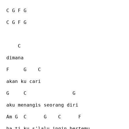
C G F G
C G F G
C
dimana
F
G
C
akan ku cari
G
C
G
aku menangis seorang diri
Am G
C
G
C
F
ha ti ku s'lalu ingin bertemu