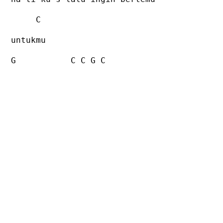
C
untukmu
G
C C G C