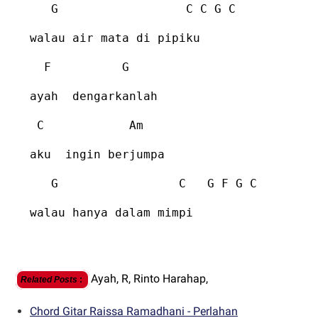
G
C C G C
walau air mata di pipiku
F
G
ayah
dengarkanlah
C
Am
aku
ingin berjumpa
G
C
G F G C
walau hanya dalam mimpi
Ayah,
R,
Rinto Harahap,
Related Posts
:
Chord Gitar Raissa Ramadhani - Perlahan