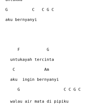
G
C
C G C
aku bernyanyi
F
G
untukayah tercinta
C
Am
aku
ingin bernyanyi
G
C C G C
walau air mata di pipiku