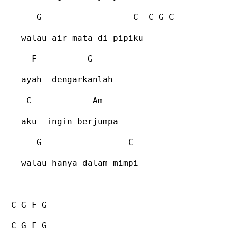
G
C
C G C
walau air mata di pipiku
F
G
ayah
dengarkanlah
C
Am
aku
ingin berjumpa
G
C
walau hanya dalam mimpi
C G F G
C G F G