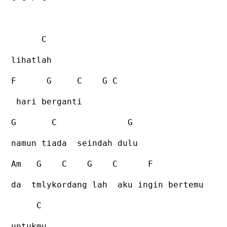
C
lihatlah
F
G
C
G C
hari berganti
G
C
G
namun tiada
seindah dulu
Am
G
C
G
C
F
da
tmlykordang lah
aku ingin bertemu
C
untukmu