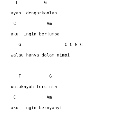
F
G
ayah
dengarkanlah
C
Am
aku
ingin berjumpa
G
C C G C
walau hanya dalam mimpi
F
G
untukayah tercinta
C
Am
aku
ingin bernyanyi