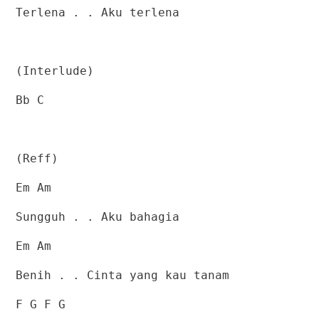
Terlena . . Aku terlena
(Interlude)
Bb C
(Reff)
Em Am
Sungguh . . Aku bahagia
Em Am
Benih . . Cinta yang kau tanam
F G F G