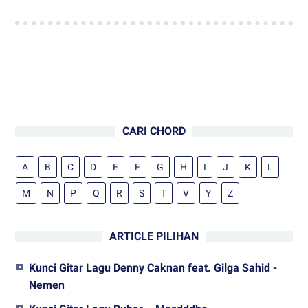
CARI CHORD
A
B
C
D
E
F
G
H
I
J
K
L
M
N
P
Q
R
S
T
V
Y
Z
ARTICLE PILIHAN
Kunci Gitar Lagu Denny Caknan feat. Gilga Sahid -
Nemen