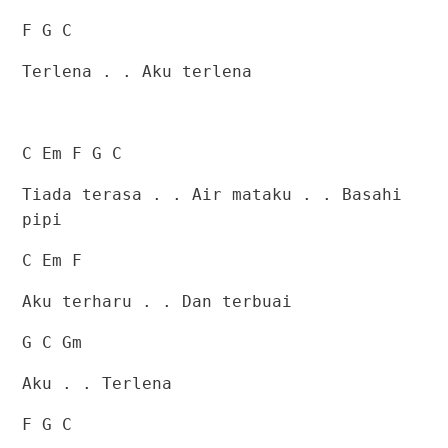
F G C
Terlena . . Aku terlena
C Em F G C
Tiada terasa . . Air mataku . . Basahi
pipi
C Em F
Aku terharu . . Dan terbuai
G C Gm
Aku . . Terlena
F G C