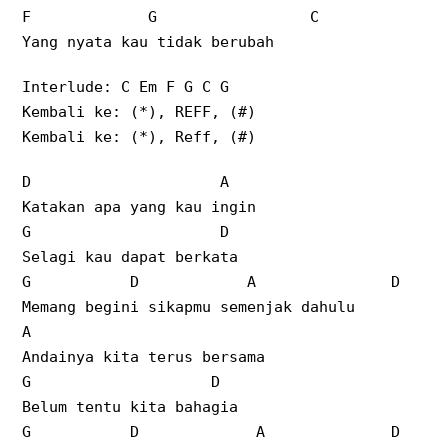
F G C
Yang nyata kau tidak berubah
Interlude:
C Em F G C G
Kembali ke: (*), REFF, (#)
Kembali ke: (*), Reff, (#)
D A
Katakan apa yang kau ingin
G D
Selagi kau dapat berkata
G D A D
Memang begini sikapmu semenjak dahulu
A
Andainya kita terus bersama
G D
Belum tentu kita bahagia
G D A D