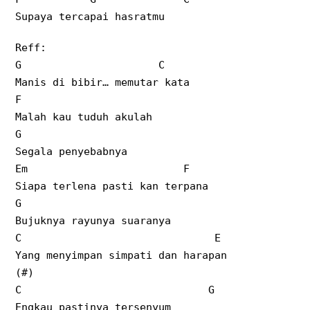
Supaya tercapai hasratmu
Reff:
G C
Manis di bibir… memutar kata
F
Malah kau tuduh akulah
G
Segala penyebabnya
Em F
Siapa terlena pasti kan terpana
G
Bujuknya rayunya suaranya
C E
Yang menyimpan simpati dan harapan
(#)
C G
Engkau pastinya tersenyum