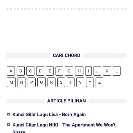
CARI CHORD
A
B
C
D
E
F
G
H
I
J
K
L
M
N
P
Q
R
S
T
V
Y
Z
ARTICLE PILIHAN
Kunci Gitar Lagu Lisa - Born Again
Kunci Gitar Lagu NIKI - The Apartment We Won't
Share