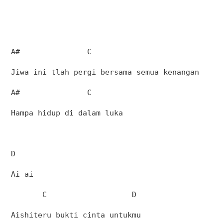
A#
C
Jiwa ini tlah pergi bersama semua kenangan
A#
C
Hampa hidup di dalam luka
D
Ai ai
C
D
Aishiteru bukti cinta untukmu