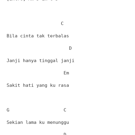
C
Bila cinta tak terbalas
D
Janji hanya tinggal janji
Em
Sakit hati yang ku rasa
G
C
Sekian lama ku menunggu
D