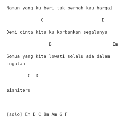
Namun yang ku beri tak pernah kau hargai
C
D
Demi cinta kita ku korbankan segalanya
B
Em
Semua yang kita lewati selalu ada dalam
ingatan
C
D
aishiteru
[solo] Em D C Bm Am G F