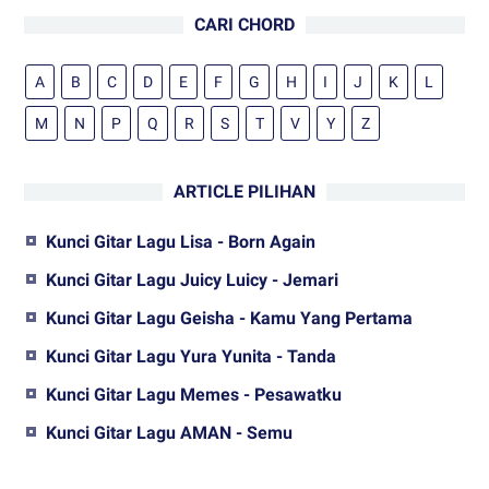
CARI CHORD
A
B
C
D
E
F
G
H
I
J
K
L
M
N
P
Q
R
S
T
V
Y
Z
ARTICLE PILIHAN
Kunci Gitar Lagu Lisa - Born Again
Kunci Gitar Lagu Juicy Luicy - Jemari
Kunci Gitar Lagu Geisha - Kamu Yang Pertama
Kunci Gitar Lagu Yura Yunita - Tanda
Kunci Gitar Lagu Memes - Pesawatku
Kunci Gitar Lagu AMAN - Semu