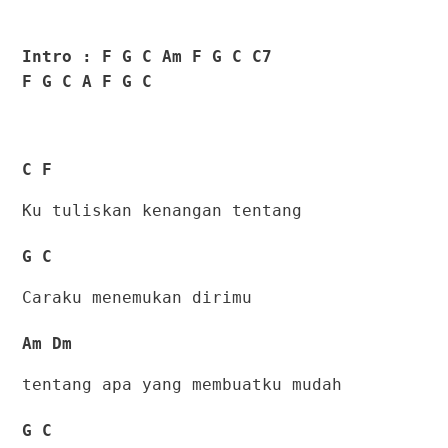
Intro : F G C Am F G C C7
F G C A F G C
C F
Ku tuliskan kenangan tentang
G C
Caraku menemukan dirimu
Am Dm
tentang apa yang membuatku mudah
G C