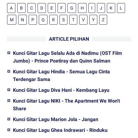
A
B
C
D
E
F
G
H
I
J
K
L
M
N
P
Q
R
S
T
V
Y
Z
ARTICLE PILIHAN
Kunci Gitar Lagu Selalu Ada di Nadimu (OST Film
Jumbo) - Prince Poetiray dan Quinn Salman
Kunci Gitar Lagu Hindia - Semua Lagu Cinta
Terdengar Sama
Kunci Gitar Lagu Diva Hani - Kembang Layu
Kunci Gitar Lagu NIKI - The Apartment We Won't
Share
Kunci Gitar Lagu Marion Jola - Jangan
Kunci Gitar Lagu Ghea Indrawari - Rinduku