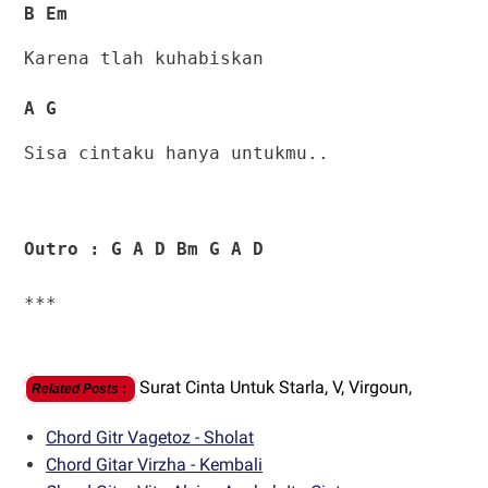
B Em
Karena tlah kuhabiskan
A G
Sisa cintaku hanya untukmu..
Outro : G A D Bm G A D
***
Surat Cinta Untuk Starla,
V,
Virgoun,
Related Posts
:
Chord Gitr Vagetoz - Sholat
Chord Gitar Virzha - Kembali