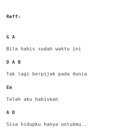
Reff:
G A
Bila habis sudah waktu ini
D A B
Tak lagi berpijak pada dunia
Em
Telah aku habiskan
A D
Sisa hidupku hanya untukmu..