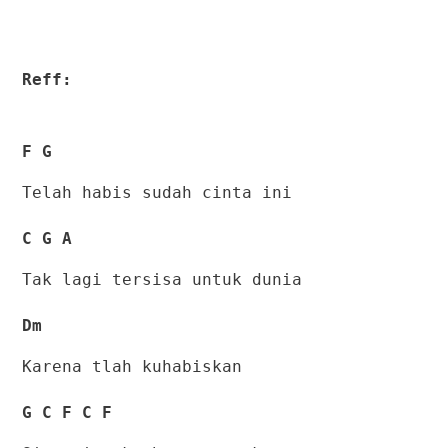
Reff:
F G
Telah habis sudah cinta ini
C G A
Tak lagi tersisa untuk dunia
Dm
Karena tlah kuhabiskan
G C F C F