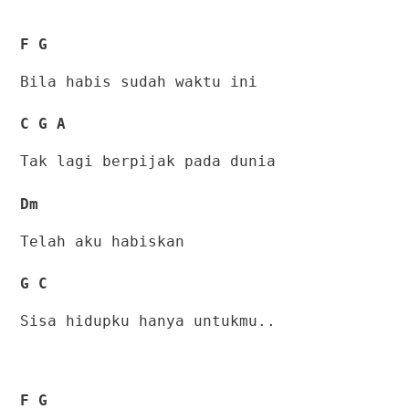
F G
Bila habis sudah waktu ini
C G A
Tak lagi berpijak pada dunia
Dm
Telah aku habiskan
G C
Sisa hidupku hanya untukmu..
F G