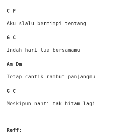
C F
Aku slalu bermimpi tentang
G C
Indah hari tua bersamamu
Am Dm
Tetap cantik rambut panjangmu
G C
Meskipun nanti tak hitam lagi
Reff: